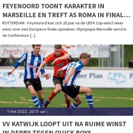
FEYENOORD TOONT KARAKTER IN
MARSEILLE EN TREFT AS ROMA IN FINALE
CONFERENCE LEAGUE
ROTTERDAM - Feyenoord kan zich 20 jaar na de UEFA Cup-winst weer
eens voor een Europese finale opmaken. Olympique Marseille werd in
de Conference [...]
1 mei 2022, 20:11 uur
|
VV KATWIJK LOOPT UIT NA RUIME WINST
IN DERBY TEGEN QUICK BOYS