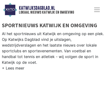
KATWIJKSDAGBLAD.NL
lokaal nieuws katwijk en omgeving
SPORTNIEUWS KATWIJK EN OMGEVING
Al het sportnieuws uit Katwijk en omgeving op een plek.
Op Katwijks Dagblad vind je uitslagen,
wedstrijdverslagen en het laatste nieuws over lokale
sportclubs en sportevenementen. Van voetbal en
handbal tot tennis en atletiek - wij volgen de sport in
Katwijk op de voet.
LOKALE SPORT KATWIJK
Van Katwijk Voetbal en VV Rijnsburg tot zeilen op de
Noordzee en vissen langs de Rijnmond — sport in
Katwijk is verbonden met kust en Rijn. Blijf op de hoogte
van alle sportieve uitslagen en prestaties in Katwijk.