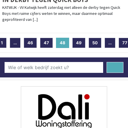
KATWIJK - VV Katwijk heeft zaterdag niet alleen de derby tegen Quick
Boys met ruime cijfers weten te winnen, maar daarmee optimaal
geprofiteerd van [...]
1
...
46
47
48
(current)
49
50
...
77