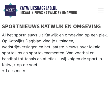
KATWIJKSDAGBLAD.NL
lokaal nieuws katwijk en omgeving
SPORTNIEUWS KATWIJK EN OMGEVING
Al het sportnieuws uit Katwijk en omgeving op een plek.
Op Katwijks Dagblad vind je uitslagen,
wedstrijdverslagen en het laatste nieuws over lokale
sportclubs en sportevenementen. Van voetbal en
handbal tot tennis en atletiek - wij volgen de sport in
Katwijk op de voet.
LOKALE SPORT KATWIJK
Van Katwijk Voetbal en VV Rijnsburg tot zeilen op de
Noordzee en vissen langs de Rijnmond — sport in
Katwijk is verbonden met kust en Rijn. Blijf op de hoogte
van alle sportieve uitslagen en prestaties in Katwijk.