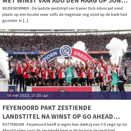
MET WINST VAN ADO DEN HAAG OP JONG
AZ
WIJDEWORMER - De laatste wedstrijd van trainer Dick Advocaat vond
plaats op een locatie waar zelfs de Hagenaar nog nooit op de bank had
gezeten. In [...]
14 mei 2023, 21:35 uur
|
FEYENOORD PAKT ZESTIENDE
LANDSTITEL NA WINST OP GO AHEAD
EAGLES
ROTTERDAM - Feyenoord heeft in eigen huis dankzij een 3-0 zege op Go
Ahead Eagles voor de zestiende keer in de historie de landstitel