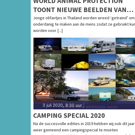
WORLD ANIMAL PROTECTION
TOONT NIEUWE BEELDEN VAN
WREDE OLIFANTENTRAINING
Jonge olifantjes in Thailand worden wreed ‘getraind’ om
onderdanig te maken aan de mens zodat ze gebruikt ku
worden voor [...]
3 juli 2020, 8:30 uur
|
CAMPING SPECIAL 2020
Na de succesvolle edities in 2019 hebben wij ook dit jaar
weer gemeend een campingspecial te moeten