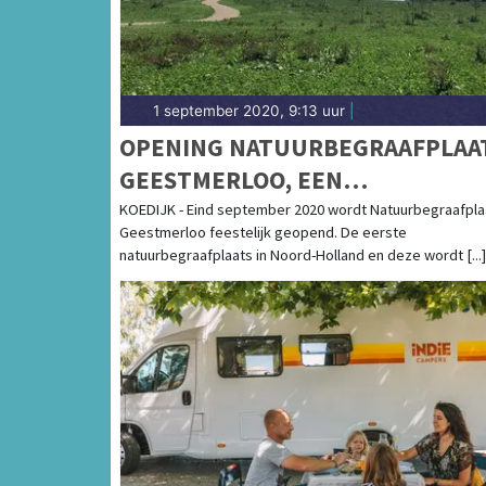
1 september 2020, 9:13 uur
|
OPENING NATUURBEGRAAFPLAA
GEESTMERLOO, EEN
EEUWIGDURENDE RUSTPLAATS I
KOEDIJK - Eind september 2020 wordt Natuurbegraafpla
Geestmerloo feestelijk geopend. De eerste
DE NATUUR
natuurbegraafplaats in Noord-Holland en deze wordt [...]