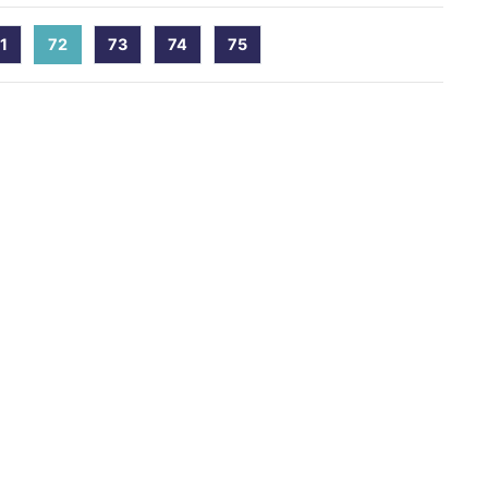
1
72
(current)
73
74
75