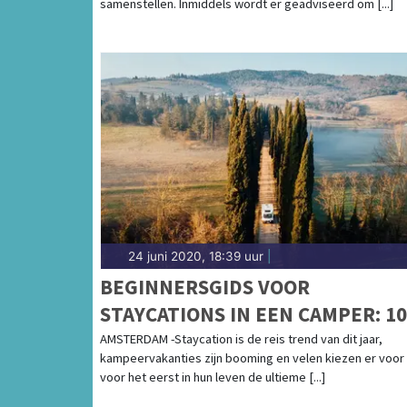
samenstellen. Inmiddels wordt er geadviseerd om [...]
24 juni 2020, 18:39 uur
|
BEGINNERSGIDS VOOR
STAYCATIONS IN EEN CAMPER: 10
ESSENTIËLE TIPS VOOR DE
AMSTERDAM -Staycation is de reis trend van dit jaar,
kampeervakanties zijn booming en velen kiezen er voor
ULTIEME NEDERLANDSE ROAD TR
voor het eerst in hun leven de ultieme [...]
DEZE ZOMER