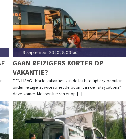
3 september 2020, 8:00 uur
|
AF
GAAN REIZIGERS KORTER OP
VAKANTIE?
en
DEN HAAG - Korte vakanties zijn de laatste tijd erg populair
onder reizigers, vooral met de boom van de “staycations”
deze zomer. Mensen kiezen er op [...]