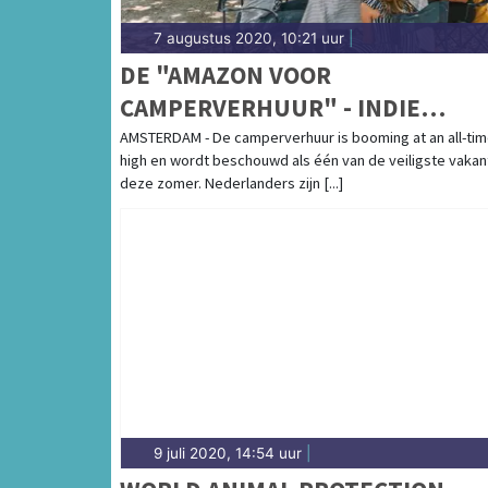
7 augustus 2020, 10:21 uur
|
DE "AMAZON VOOR
CAMPERVERHUUR" - INDIE
CAMPERS KONDIGT HUN NIEUW
AMSTERDAM - De camperverhuur is booming at an all-ti
high en wordt beschouwd als één van de veiligste vakan
CAMPERVERHUUR MARKTPLAAT
deze zomer. Nederlanders zijn [...]
AAN
9 juli 2020, 14:54 uur
|