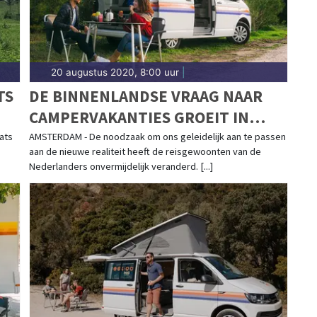
20 augustus 2020, 8:00 uur
|
TS
DE BINNENLANDSE VRAAG NAAR
CAMPERVAKANTIES GROEIT IN
N
JUNI EN JULI 900% IN
ats
AMSTERDAM - De noodzaak om ons geleidelijk aan te passen
aan de nieuwe realiteit heeft de reisgewoonten van de
VERGELIJKING MET VORIG JAAR
Nederlanders onvermijdelijk veranderd. [...]