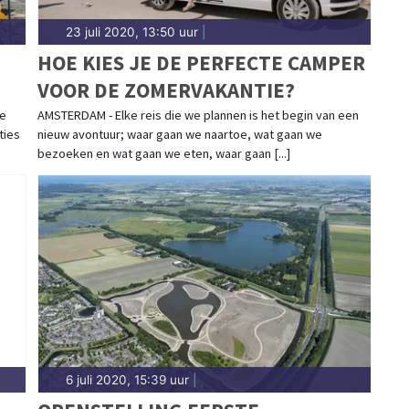
23 juli 2020, 13:50 uur
|
HOE KIES JE DE PERFECTE CAMPER
VOOR DE ZOMERVAKANTIE?
E
me
AMSTERDAM - Elke reis die we plannen is het begin van een
ties
nieuw avontuur; waar gaan we naartoe, wat gaan we
S
bezoeken en wat gaan we eten, waar gaan [...]
6 juli 2020, 15:39 uur
|