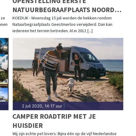
OPENSTELLING EERSTE
NATUURBEGRAAFPLAATS NOORD-
HOLLAND
 ze
KOEDIJK - Woensdag 15 juli worden de hekken rondom
nnen
Natuurbegraafplaats Geestmerloo verwijderd. Dan kan
iedereen het terrein betreden. Al in 2012 [...]
2 juli 2020, 14:17 uur
|
CAMPER ROADTRIP MET JE
HUISDIER
Wij zijn echte pet lovers: Bijna één op de vijf Nederlandse