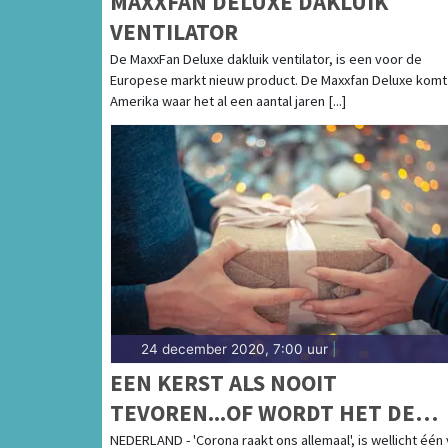
MAXXFAN DELUXE DAKLUIK
VENTILATOR
De MaxxFan Deluxe dakluik ventilator, is een voor de
Europese markt nieuw product. De Maxxfan Deluxe komt 
Amerika waar het al een aantal jaren [...]
24 december 2020, 7:00 uur
|
EEN KERST ALS NOOIT
TEVOREN...OF WORDT HET DE
MEEST GEDENKWAARDIGE KERS
NEDERLAND - 'Corona raakt ons allemaal', is wellicht één