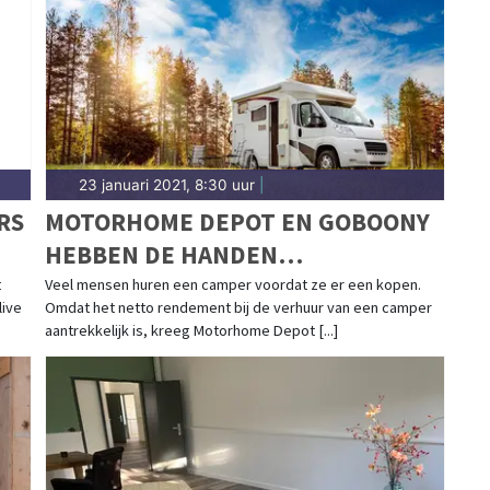
23 januari 2021, 8:30 uur
|
RS
MOTORHOME DEPOT EN GOBOONY
HEBBEN DE HANDEN
INEENGESLAGEN
t
Veel mensen huren een camper voordat ze er een kopen.
live
Omdat het netto rendement bij de verhuur van een camper
aantrekkelijk is, kreeg Motorhome Depot [...]