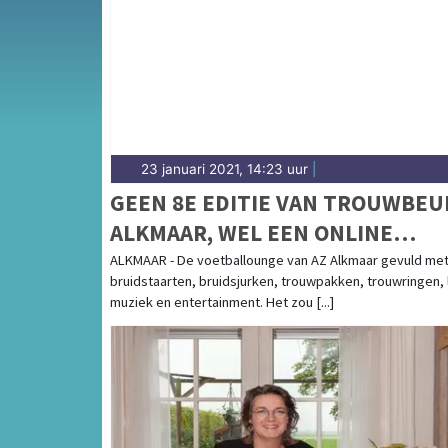
23 januari 2021, 14:23 uur
|
GEEN 8E EDITIE VAN TROUWBEU
ALKMAAR, WEL EEN ONLINE
ALTERNATIEF
ALKMAAR - De voetballounge van AZ Alkmaar gevuld me
bruidstaarten, bruidsjurken, trouwpakken, trouwringen, 
muziek en entertainment. Het zou [...]