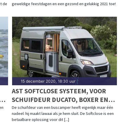
it de
geweldige feestdagen en een gezond en gelukkig 2021 toe!
15 december 2020, 18:30 uur
|
AST SOFTCLOSE SYSTEEM, VOOR
DE
SCHUIFDEUR DUCATO, BOXER EN
JUMPER >2006
en
De schuifdeur van een buscamper heeft eigenlijk maar één
nadeel: hij maakt lawaai als je hem sluit. De Softclose is een
betaalbare oplossing voor dit [...]