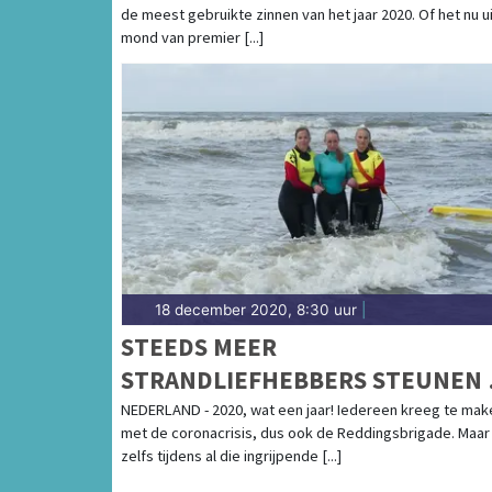
de meest gebruikte zinnen van het jaar 2020. Of het nu u
OOIT?
mond van premier [...]
18 december 2020, 8:30 uur
|
STEEDS MEER
STRANDLIEFHEBBERS STEUNEN 
REDDINGSBRIGADE
NEDERLAND - 2020, wat een jaar! Iedereen kreeg te mak
met de coronacrisis, dus ook de Reddingsbrigade. Maar
zelfs tijdens al die ingrijpende [...]