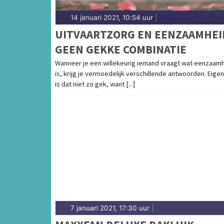
14 januari 2021, 10:54 uur
|
UITVAARTZORG EN EENZAAMHEI
GEEN GEKKE COMBINATIE
Wanneer je een willekeurig iemand vraagt wat eenzaam
is, krijg je vermoedelijk verschillende antwoorden. Eigenl
is dat niet zo gek, want [...]
7 januari 2021, 17:30 uur
|