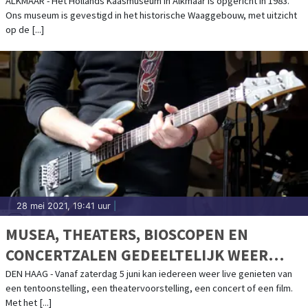
ALKMAAR - Het Hollands Kaasmuseum in Alkmaar is opgericht in 1983.
Ons museum is gevestigd in het historische Waaggebouw, met uitzicht
op de [...]
28 mei 2021, 19:41 uur
|
MUSEA, THEATERS, BIOSCOPEN EN
CONCERTZALEN GEDEELTELIJK WEER
OPEN VOOR PUBLIEK
DEN HAAG - Vanaf zaterdag 5 juni kan iedereen weer live genieten van
een tentoonstelling, een theatervoorstelling, een concert of een film.
Met het [...]