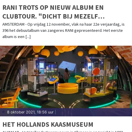
RANI TROTS OP NIEUW ALBUM EN
CLUBTOUR. "DICHT BIJ MEZELF
GEBLEVEN IN EEN DROOM DIE UITKOMT"
AMSTERDAM - Op vrijdag 12 november, vlak na haar 22e verjaardag, is
396 het debuutalbum van zangeres RANI gepresenteerd. Het eerste
album is een [...]
8 oktober 2021, 18:56 uur
|
HET HOLLANDS KAASMUSEUM