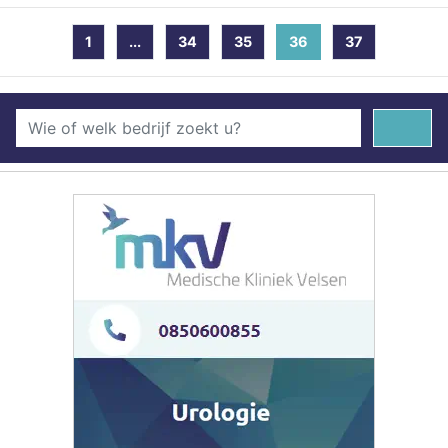
1
...
34
35
36
(current)
37