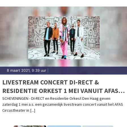
8 maart 2021, 9:39 uur
|
LIVESTREAM CONCERT DI-RECT &
RESIDENTIE ORKEST 1 MEI VANUIT AFAS
CIRCUSTHEATER
SCHEVENINGEN - DI-RECT en Residentie Orkest Den Haag geven
zaterdag 1 mei a.s. een gezamenlijk livestream concert vanuit het AFAS
Circustheater in [...]