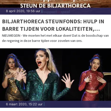
8 april 2020, 19:56 uur
|
BILJARTHORECA STEUNFONDS: HULP IN
BARRE TIJDEN VOOR LOKALITEITEN,
ZALEN, CAFÉS
NIEUWEGEIN - We moeten het met elkaar doen! Dat is de boodschap van
de regering in deze barre tijden voor zovelen van ons.
6 maart 2020, 15:22 uur
|