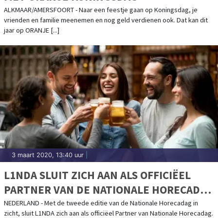
ALKMAAR/AMERSFOORT - Naar een feestje gaan op Koningsdag, je
vrienden en familie meenemen en nog geld verdienen ook. Dat kan dit
jaar op ORANJE [...]
3 maart 2020, 13:40 uur
|
L1NDA SLUIT ZICH AAN ALS OFFICIËEL
PARTNER VAN DE NATIONALE HORECADAG
2020
NEDERLAND - Met de tweede editie van de Nationale Horecadag in
zicht, sluit L1NDA zich aan als officiëel Partner van Nationale Horecadag.