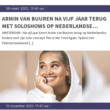
26 maart 2022, 13:40 uur
|
ARMIN VAN BUUREN NA VIJF JAAR TERUG
MET SOLOSHOWS OP NEDERLANDSE
BODEM
AMSTERDAM - Na vijf jaar keert Armin van Buuren terug op Nederlandse
bodem met zijn solo concept This Is Me: Feel Again. Tijdens het
Pinksterweekend [...]
15 november 2021, 17:47 uur
|