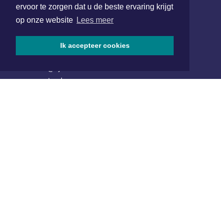
ervoor te zorgen dat u de beste ervaring krijgt
Hoofdvestiging:
op onze website
Lees meer
van Benthuizenlaan 1
1701 BZ Heerhugowaard
Ik accepteer cookies
072 8200 600
redactie@xyto.nl
www.xyto.nl
SOCIAL MEDIA
NIEUWSBRIEF AANMELDEN
Schrijf je in voor onze nieuwsbrief en krijg wekelijks een
samenvatting van alle gebeurtenissen uit jouw regio.
Aanmelden
ONLINE DAGBLADEN