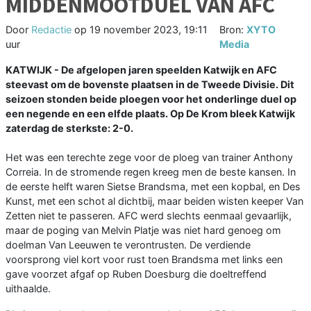
MIDDENMOOTDUEL VAN AFC
Door
Redactie
op
19 november 2023, 19:11
Bron:
XYTO
uur
Media
KATWIJK - De afgelopen jaren speelden Katwijk en AFC
steevast om de bovenste plaatsen in de Tweede Divisie. Dit
seizoen stonden beide ploegen voor het onderlinge duel op
een negende en een elfde plaats. Op De Krom bleek Katwijk
zaterdag de sterkste: 2-0.
Het was een terechte zege voor de ploeg van trainer Anthony
Correia. In de stromende regen kreeg men de beste kansen. In
de eerste helft waren Sietse Brandsma, met een kopbal, en Des
Kunst, met een schot al dichtbij, maar beiden wisten keeper Van
Zetten niet te passeren. AFC werd slechts eenmaal gevaarlijk,
maar de poging van Melvin Platje was niet hard genoeg om
doelman Van Leeuwen te verontrusten. De verdiende
voorsprong viel kort voor rust toen Brandsma met links een
gave voorzet afgaf op Ruben Doesburg die doeltreffend
uithaalde.