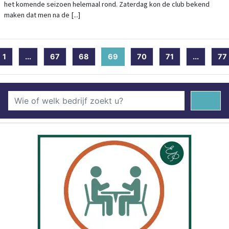
het komende seizoen helemaal rond. Zaterdag kon de club bekend
maken dat men na de [...]
1
...
67
68
69
(current)
70
71
...
77