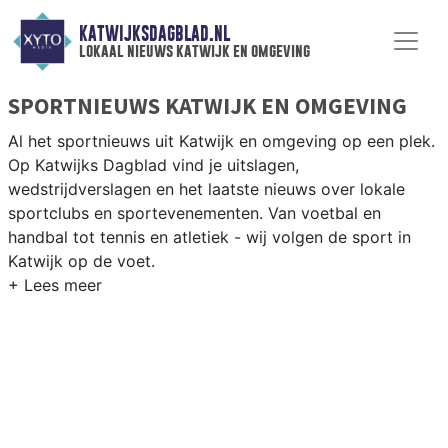
KATWIJKSDAGBLAD.NL
lokaal nieuws katwijk en omgeving
SPORTNIEUWS KATWIJK EN OMGEVING
Al het sportnieuws uit Katwijk en omgeving op een plek.
Op Katwijks Dagblad vind je uitslagen,
wedstrijdverslagen en het laatste nieuws over lokale
sportclubs en sportevenementen. Van voetbal en
handbal tot tennis en atletiek - wij volgen de sport in
Katwijk op de voet.
LOKALE SPORT KATWIJK
Van Katwijk Voetbal en VV Rijnsburg tot zeilen op de
Noordzee en vissen langs de Rijnmond — sport in
Katwijk is verbonden met kust en Rijn. Blijf op de hoogte
van alle sportieve uitslagen en prestaties in Katwijk.