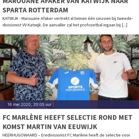
MAROUANE AFAKER VAN KATWIJK NAAR
SPARTA ROTTERDAM
KATWIJK - Marouane Afaker vertrekt al binnen één seizoen bij tweede-
divisionist VV Katwijk. De aanvaller zal het profvoetbal ingaan bij [...]
16 mei 2020, 20:05 uur
|
FC MARLÈNE HEEFT SELECTIE ROND MET
KOMST MARTIN VAN EEUWIJK
HEERHUGOWAARD – Eredivisionist FC Marlène heeft de selectie voor