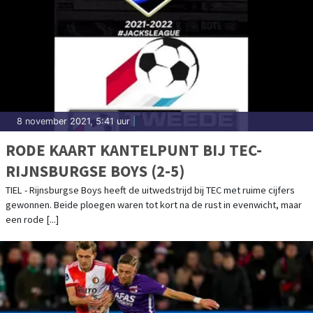
8 november 2021, 5:41 uur
|
RODE KAART KANTELPUNT BIJ TEC-
RIJNSBURGSE BOYS (2-5)
TIEL - Rijnsburgse Boys heeft de uitwedstrijd bij TEC met ruime cijfers
gewonnen. Beide ploegen waren tot kort na de rust in evenwicht, maar
een rode [...]