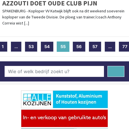
AZZOUTI DOET OUDE CLUB PIJN
SPAKENBURG - Koploper VV Katwijk blijft ook na dit weekend soeverein
koploper van de Tweede Divisie. De ploeg van trainer/coach Anthony
Correia wist [...]
1
...
53
54
55
(current)
56
57
...
77