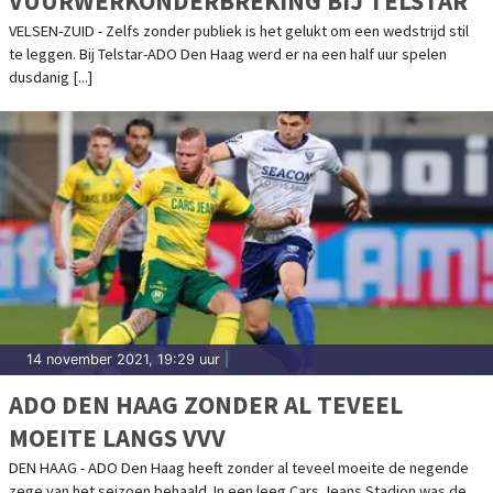
VUURWERKONDERBREKING BIJ TELSTAR
VELSEN-ZUID - Zelfs zonder publiek is het gelukt om een wedstrijd stil
te leggen. Bij Telstar-ADO Den Haag werd er na een half uur spelen
dusdanig [...]
14 november 2021, 19:29 uur
|
ADO DEN HAAG ZONDER AL TEVEEL
MOEITE LANGS VVV
DEN HAAG - ADO Den Haag heeft zonder al teveel moeite de negende
zege van het seizoen behaald. In een leeg Cars Jeans Stadion was de