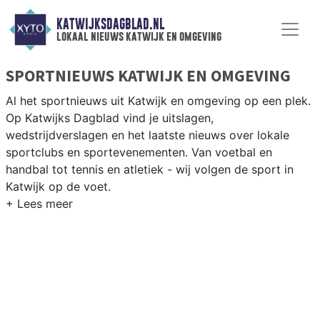
KATWIJKSDAGBLAD.NL
lokaal nieuws katwijk en omgeving
SPORTNIEUWS KATWIJK EN OMGEVING
Al het sportnieuws uit Katwijk en omgeving op een plek.
Op Katwijks Dagblad vind je uitslagen,
wedstrijdverslagen en het laatste nieuws over lokale
sportclubs en sportevenementen. Van voetbal en
handbal tot tennis en atletiek - wij volgen de sport in
Katwijk op de voet.
LOKALE SPORT KATWIJK
Van Katwijk Voetbal en VV Rijnsburg tot zeilen op de
Noordzee en vissen langs de Rijnmond — sport in
Katwijk is verbonden met kust en Rijn. Blijf op de hoogte
van alle sportieve uitslagen en prestaties in Katwijk.