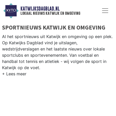
KATWIJKSDAGBLAD.NL
lokaal nieuws katwijk en omgeving
SPORTNIEUWS KATWIJK EN OMGEVING
Al het sportnieuws uit Katwijk en omgeving op een plek.
Op Katwijks Dagblad vind je uitslagen,
wedstrijdverslagen en het laatste nieuws over lokale
sportclubs en sportevenementen. Van voetbal en
handbal tot tennis en atletiek - wij volgen de sport in
Katwijk op de voet.
LOKALE SPORT KATWIJK
Van Katwijk Voetbal en VV Rijnsburg tot zeilen op de
Noordzee en vissen langs de Rijnmond — sport in
Katwijk is verbonden met kust en Rijn. Blijf op de hoogte
van alle sportieve uitslagen en prestaties in Katwijk.