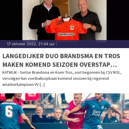
17 oktober 2022, 21:44 uur
|
LANGEDIJKER DUO BRANDSMA EN TROS
MAKEN KOMEND SEIZOEN OVERSTAP
NAAR VV KATWIJK
KATWIJK - Sietse Brandsma en Koen Tros, ooit begonnen bij CSV BOL,
vervolgen hun voetballoopbaan komend seizoen bij regerend
amateurkampioen VV [...]