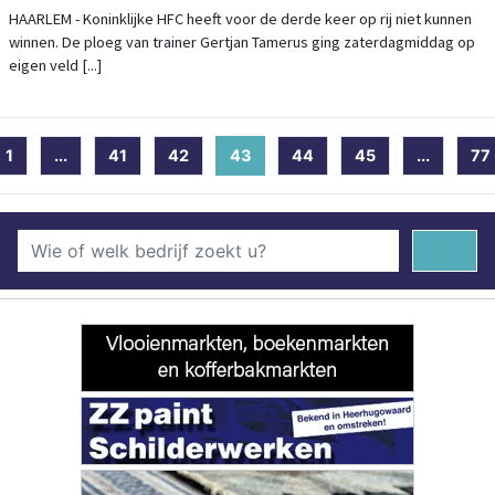
HAARLEM - Koninklijke HFC heeft voor de derde keer op rij niet kunnen
winnen. De ploeg van trainer Gertjan Tamerus ging zaterdagmiddag op
eigen veld [...]
1
...
41
42
43
(current)
44
45
...
77