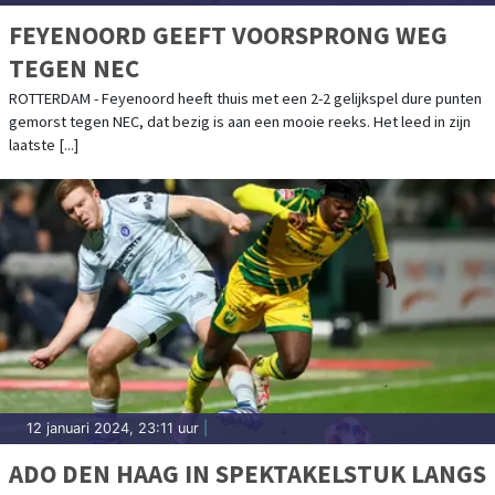
FEYENOORD GEEFT VOORSPRONG WEG
TEGEN NEC
ROTTERDAM - Feyenoord heeft thuis met een 2-2 gelijkspel dure punten
gemorst tegen NEC, dat bezig is aan een mooie reeks. Het leed in zijn
laatste [...]
12 januari 2024, 23:11 uur
|
ADO DEN HAAG IN SPEKTAKELSTUK LANGS