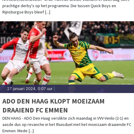
DUINWETERING
prachtige derby's op het programma. Die tussen Quick Boys en
Rijnsburgse Boys bleef [...]
27 januari 2024, 0:07 uur
|
ADO DEN HAAG KLOPT MOEIZAAM
DRAAIEND FC EMMEN
DEN HAAG - ADO Den Haag verslikte zich maandag in VVV-Venlo (2-1) en
aasde dus op revanche in het thuisduel met het moeizaam draaiende FC
Emmen. Mede [...]