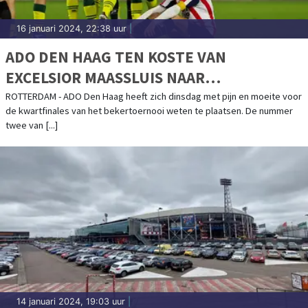
16 januari 2024, 22:38 uur
|
ADO DEN HAAG TEN KOSTE VAN
EXCELSIOR MAASSLUIS NAAR
KWARTFINALE
ROTTERDAM - ADO Den Haag heeft zich dinsdag met pijn en moeite voor
de kwartfinales van het bekertoernooi weten te plaatsen. De nummer
twee van [...]
14 januari 2024, 19:03 uur
|