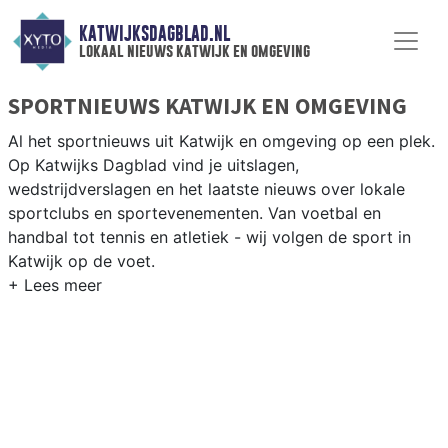
KATWIJKSDAGBLAD.NL
lokaal nieuws katwijk en omgeving
SPORTNIEUWS KATWIJK EN OMGEVING
Al het sportnieuws uit Katwijk en omgeving op een plek.
Op Katwijks Dagblad vind je uitslagen,
wedstrijdverslagen en het laatste nieuws over lokale
sportclubs en sportevenementen. Van voetbal en
handbal tot tennis en atletiek - wij volgen de sport in
Katwijk op de voet.
LOKALE SPORT KATWIJK
Van Katwijk Voetbal en VV Rijnsburg tot zeilen op de
Noordzee en vissen langs de Rijnmond — sport in
Katwijk is verbonden met kust en Rijn. Blijf op de hoogte
van alle sportieve uitslagen en prestaties in Katwijk.