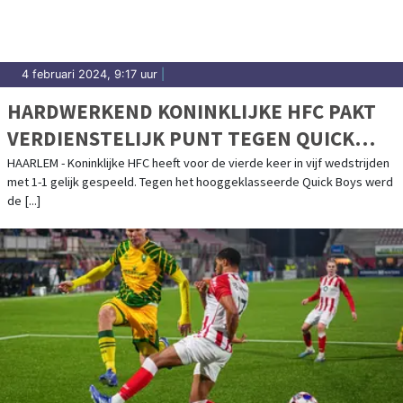
4 februari 2024, 9:17 uur
|
HARDWERKEND KONINKLIJKE HFC PAKT
VERDIENSTELIJK PUNT TEGEN QUICK
BOYS
HAARLEM - Koninklijke HFC heeft voor de vierde keer in vijf wedstrijden
met 1-1 gelijk gespeeld. Tegen het hooggeklasseerde Quick Boys werd
de [...]