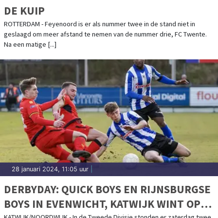
DE KUIP
ROTTERDAM - Feyenoord is er als nummer twee in de stand niet in
geslaagd om meer afstand te nemen van de nummer drie, FC Twente.
Na een matige [...]
28 januari 2024, 11:05 uur
|
DERBYDAY: QUICK BOYS EN RIJNSBURGSE
BOYS IN EVENWICHT, KATWIJK WINT OP
KATWIJK/NOORDWIJK - In de Tweede Divisie stonden er zaterdag twee