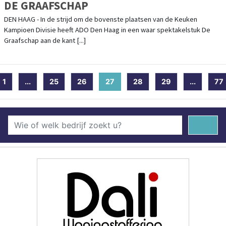
DE GRAAFSCHAP
DEN HAAG - In de strijd om de bovenste plaatsen van de Keuken
Kampioen Divisie heeft ADO Den Haag in een waar spektakelstuk De
Graafschap aan de kant [...]
1
...
25
26
27
(current)
28
29
...
77