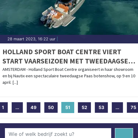
28 maart 2023, 16:22 uur
|
HOLLAND SPORT BOAT CENTRE VIERT
START VAARSEIZOEN MET TWEEDAAGSE
PAAS BOTENSHOW
AMSTERDAM - Holland Sport Boat Centre organiseert in haar showroom
en bij Nautix een spectaculaire tweedaagse Paas botenshow, op 9 en 10
april. [...]
1
...
49
50
51
(current)
52
53
...
75