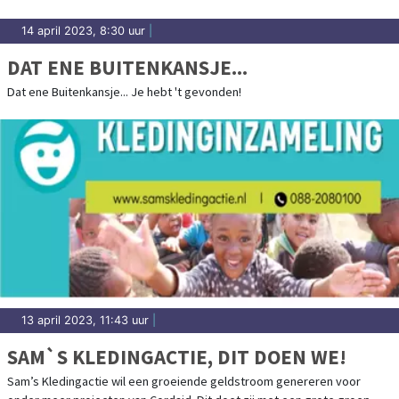
14 april 2023, 8:30 uur
|
DAT ENE BUITENKANSJE...
Dat ene Buitenkansje... Je hebt 't gevonden!
13 april 2023, 11:43 uur
|
SAM`S KLEDINGACTIE, DIT DOEN WE!
Sam’s Kledingactie wil een groeiende geldstroom genereren voor