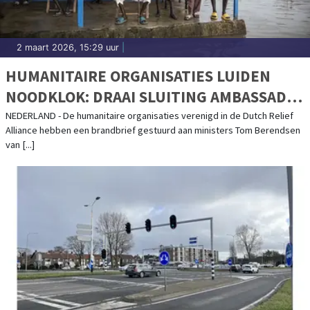
2 maart 2026, 15:29 uur
|
HUMANITAIRE ORGANISATIES LUIDEN
NOODKLOK: DRAAI SLUITING AMBASSADE
ZUID-SOEDAN TERUG
NEDERLAND - De humanitaire organisaties verenigd in de Dutch Relief
Alliance hebben een brandbrief gestuurd aan ministers Tom Berendsen
van [...]