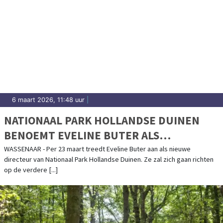
6 maart 2026, 11:48 uur
|
NATIONAAL PARK HOLLANDSE DUINEN
BENOEMT EVELINE BUTER ALS
DIRECTEUR
WASSENAAR - Per 23 maart treedt Eveline Buter aan als nieuwe
directeur van Nationaal Park Hollandse Duinen. Ze zal zich gaan richten
op de verdere [...]