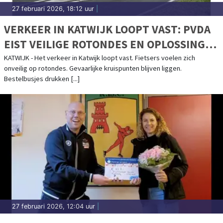
27 februari 2026, 18:12 uur
|
VERKEER IN KATWIJK LOOPT VAST: PVDA
EIST VEILIGE ROTONDES EN OPLOSSING
BESTELBUSJES EN N206
KATWIJK - Het verkeer in Katwijk loopt vast. Fietsers voelen zich
onveilig op rotondes. Gevaarlijke kruispunten blijven liggen.
Bestelbusjes drukken [...]
27 februari 2026, 12:04 uur
|