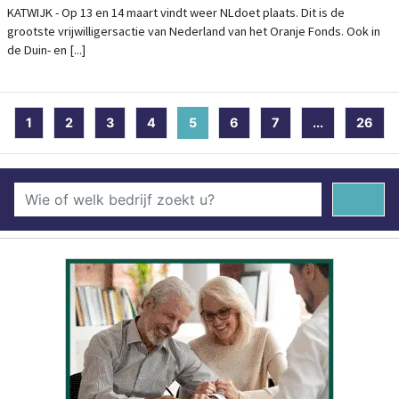
NIEUWE TREND ZIEN
KATWIJK - Op 13 en 14 maart vindt weer NLdoet plaats. Dit is de
grootste vrijwilligersactie van Nederland van het Oranje Fonds. Ook in
de Duin- en [...]
1
2
3
4
5
(current)
6
7
...
26