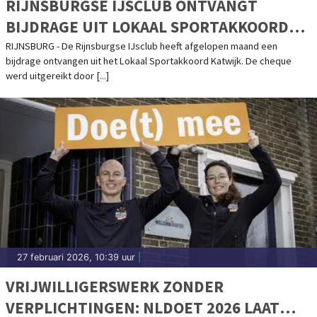
RIJNSBURGSE IJSCLUB ONTVANGT
BIJDRAGE UIT LOKAAL SPORTAKKOORD
KATWIJK
RIJNSBURG - De Rijnsburgse IJsclub heeft afgelopen maand een
bijdrage ontvangen uit het Lokaal Sportakkoord Katwijk. De cheque
werd uitgereikt door [...]
27 februari 2026, 10:39 uur
|
VRIJWILLIGERSWERK ZONDER
VERPLICHTINGEN: NLDOET 2026 LAAT