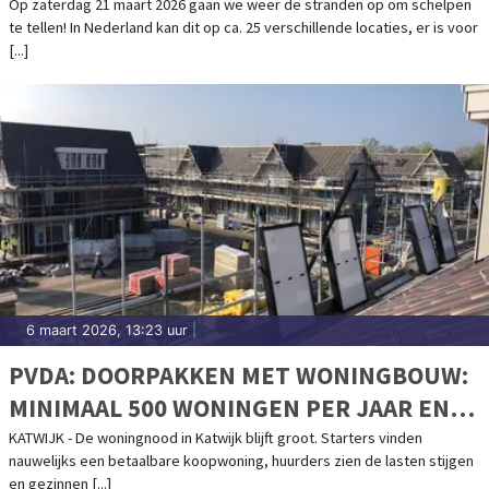
Op zaterdag 21 maart 2026 gaan we weer de stranden op om schelpen
te tellen! In Nederland kan dit op ca. 25 verschillende locaties, er is voor
[...]
6 maart 2026, 13:23 uur
|
PVDA: DOORPAKKEN MET WONINGBOUW:
MINIMAAL 500 WONINGEN PER JAAR EN
MEER BETAALBARE KOOP OP
KATWIJK - De woningnood in Katwijk blijft groot. Starters vinden
nauwelijks een betaalbare koopwoning, huurders zien de lasten stijgen
VALKENHORST
en gezinnen [...]