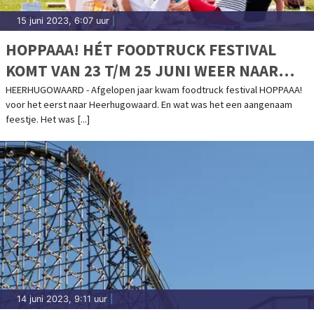
15 juni 2023, 6:07 uur
|
HOPPAAA! HÉT FOODTRUCK FESTIVAL
KOMT VAN 23 T/M 25 JUNI WEER NAAR
HEERHUGOWAARD
HEERHUGOWAARD - Afgelopen jaar kwam foodtruck festival HOPPAAA!
voor het eerst naar Heerhugowaard. En wat was het een aangenaam
feestje. Het was [...]
14 juni 2023, 9:11 uur
|