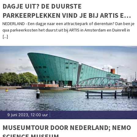
DAGJE UIT? DE DUURSTE
PARKEERPLEKKEN VIND JE BIJ ARTIS EN
DUINRELL
NEDERLAND - Een dagje naar een attractiepark of dierentuin? Dan ben je
qua parkeerkosten het duurst uit bij ARTIS in Amsterdam en Duinrell in
[...]
9 juni 2023, 12:00 uur
|
MUSEUMTOUR DOOR NEDERLAND; NEMO
SCIENCE MUSEUM