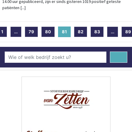
14.00 uur gepubliceerd, zijn er sinds gisteren 1019 positief geteste
patiënten [...]
1
...
79
80
81
(current)
82
83
...
89