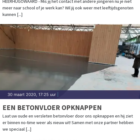
CRISIS
HEERHUGOWAARD - Mis jij het contact met andere jongeren nu je niet
meer naar school of je werk kan? Wil jij ook weer met leeftijdsgenoten
kunnen [...]
30 maart 2020, 17:25 uur
|
EEN BETONVLOER OPKNAPPEN
Laat uw oude en versleten betonvloer door ons opknappen en hij ziet
er binnen no-time weer als nieuw uit! Samen met onze partner hebben
we speciaal [...]