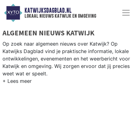
KATWIJKSDAGBLAD.NL
lokaal nieuws katwijk en omgeving
ALGEMEEN NIEUWS KATWIJK
Op zoek naar algemeen nieuws over Katwijk? Op
Katwijks Dagblad vind je praktische informatie, lokale
ontwikkelingen, evenementen en het weerbericht voor
Katwijk en omgeving. Wij zorgen ervoor dat jij precies
weet wat er speelt.
PRAKTISCHE INFORMATIE KATWIJK
Van werkzaamheden op de N206 en het strand tot
evenementen als de Boulevard van Katwijk en het
weersbericht voor de Zuidhollandse kustgemeente.