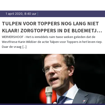
1 april 2020, 8:40 uur
|
TULPEN VOOR TOPPERS NOG LANG NIET
KLAAR! ZORGTOPPERS IN DE BLOEMETJES
GEZET
WERVERSHOOF - Het is inmiddels ruim twee weken geleden dat de
Westfriese Karin Wildöer de actie Tulpen voor Toppers in het leven riep.
Daar de vraag [...]