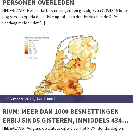
PERSONEN OVERLEDEN
NEDERLAND - Het aantal besmettingen ten gevolge van COVID-19 loopt
nog steeds op. Na de laatste update van donderdag kan de RIVM
vandaag melden dat [...]
26 maart 2020, 14:17 uur
|
RIVM: MEER DAN 1000 BESMETTINGEN
ERBIJ SINDS GISTEREN, INMIDDELS 434
PERSONEN OVERLEDEN
NEDERLAND - Volgens de laatste cijfers van het RIVM, donderdag om