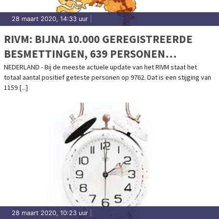
28 maart 2020, 14:33 uur
|
RIVM: BIJNA 10.000 GEREGISTREERDE
BESMETTINGEN, 639 PERSONEN
OVERLEDEN
NEDERLAND - Bij de meeste actuele update van het RIVM staat het
totaal aantal positief geteste personen op 9762. Dat is een stijging van
1159 [...]
28 maart 2020, 10:23 uur
|