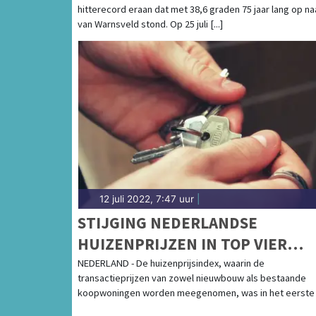
hitterecord eraan dat met 38,6 graden 75 jaar lang op n
van Warnsveld stond. Op 25 juli [...]
12 juli 2022, 7:47 uur
|
STIJGING NEDERLANDSE
HUIZENPRIJZEN IN TOP VIER
EUROPESE UNIE
NEDERLAND - De huizenprijsindex, waarin de
transactieprijzen van zowel nieuwbouw als bestaande
koopwoningen worden meegenomen, was in het eerste [.