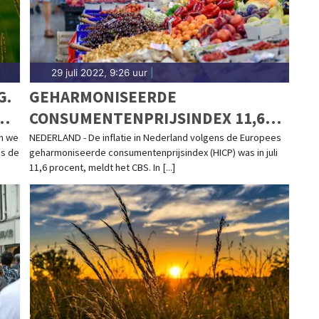
29 juli 2022, 9:26 uur
|
G.
GEHARMONISEERDE
CONSUMENTENPRIJSINDEX 11,6
PROCENT HOGER IN JULI
n we
NEDERLAND - De inflatie in Nederland volgens de Europees
is de
geharmoniseerde consumentenprijsindex (HICP) was in juli
11,6 procent, meldt het CBS. In [...]