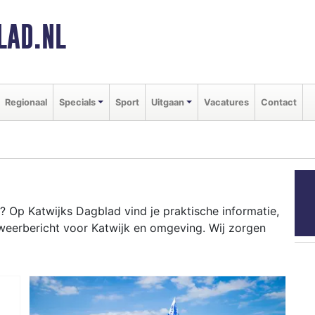
LAD.NL
Regionaal
Specials
Sport
Uitgaan
Vacatures
Contact
 Op Katwijks Dagblad vind je praktische informatie,
weerbericht voor Katwijk en omgeving. Wij zorgen
JK
d tot evenementen als de Boulevard van Katwijk en