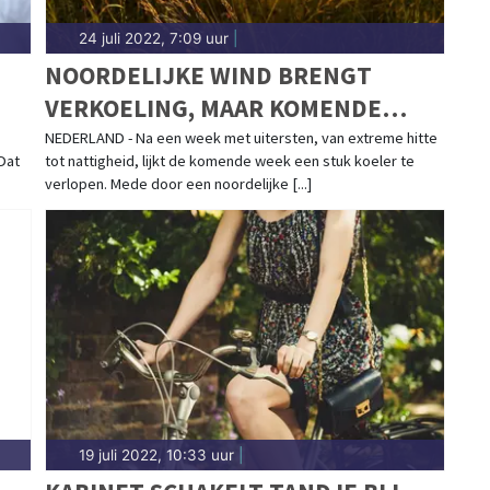
24 juli 2022, 7:09 uur
|
NOORDELIJKE WIND BRENGT
VERKOELING, MAAR KOMENDE
WEEK BLIJFT GROTENDEELS
NEDERLAND - Na een week met uitersten, van extreme hitte
Dat
tot nattigheid, lijkt de komende week een stuk koeler te
DROOG EN ZONNIG
verlopen. Mede door een noordelijke [...]
19 juli 2022, 10:33 uur
|