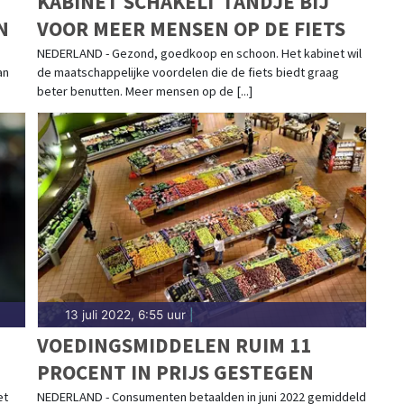
KABINET SCHAKELT TANDJE BIJ
N
VOOR MEER MENSEN OP DE FIETS
NEDERLAND - Gezond, goedkoop en schoon. Het kabinet wil
an
de maatschappelijke voordelen die de fiets biedt graag
beter benutten. Meer mensen op de [...]
13 juli 2022, 6:55 uur
|
VOEDINGSMIDDELEN RUIM 11
PROCENT IN PRIJS GESTEGEN
et
NEDERLAND - Consumenten betaalden in juni 2022 gemiddeld