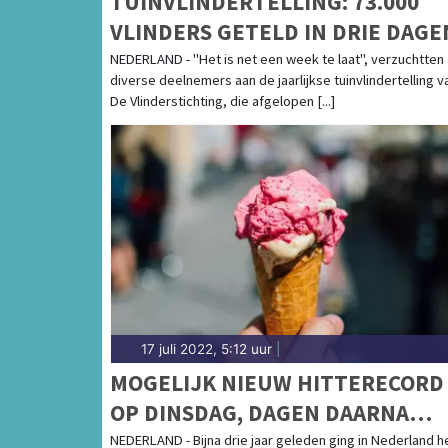
TUINVLINDERTELLING: 73.000
VLINDERS GETELD IN DRIE DAGE
NEDERLAND - "Het is net een week te laat", verzuchtten
diverse deelnemers aan de jaarlijkse tuinvlindertelling v
De Vlinderstichting, die afgelopen [...]
17 juli 2022, 5:12 uur
|
MOGELIJK NIEUW HITTERECORD
OP DINSDAG, DAGEN DAARNA
KOELER
NEDERLAND - Bijna drie jaar geleden ging in Nederland h