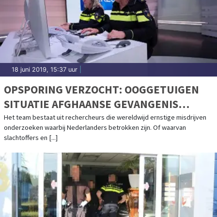
18 juni 2019, 15:37 uur
|
OPSPORING VERZOCHT: OOGGETUIGEN
SITUATIE AFGHAANSE GEVANGENIS
GEZOCHT
Het team bestaat uit rechercheurs die wereldwijd ernstige misdrijven
onderzoeken waarbij Nederlanders betrokken zijn. Of waarvan
slachtoffers en [...]