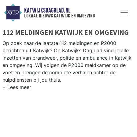
KATWIJKSDAGBLAD.NL
lokaal nieuws katwijk en omgeving
112 MELDINGEN KATWIJK EN OMGEVING
Op zoek naar de laatste 112 meldingen en P2000
berichten uit Katwijk? Op Katwijks Dagblad vind je alle
inzetten van brandweer, politie en ambulance in Katwijk
en omgeving. Wij volgen de P2000 meldkamer op de
voet en brengen de complete verhalen achter de
hulpdiensten bij jou thuis.
P2000 MELDINGEN KATWIJK
Van incidenten op de N206 en de N441 tot meldingen in
Katwijk aan Zee, Katwijk aan den Rijn, Rijnsburg en
Valkenburg — onze redactie brengt het 112-nieuws.