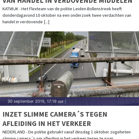
VAN HANDEL IN VERDOVENDE MIDDELEN
KATWIJK - Het Flexteam van de politie Leiden-Bollenstreek heeft
donderdagavond 10 oktober na een onderzoek twee verdachten van
handel in verdovende [...]
30 september 2019, 17:19 uur
|
INZET SLIMME CAMERA´S TEGEN
AFLEIDING IN HET VERKEER
NEDERLAND - De politie gebruikt vanaf dinsdag 1 oktober zogeheten
slimme camera´s om afleiding in het verkeer tegen te gaan.