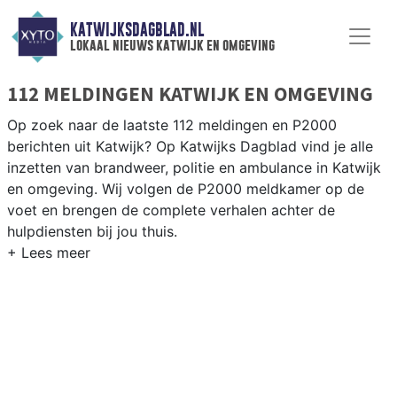
KATWIJKSDAGBLAD.NL
lokaal nieuws katwijk en omgeving
112 MELDINGEN KATWIJK EN OMGEVING
Op zoek naar de laatste 112 meldingen en P2000
berichten uit Katwijk? Op Katwijks Dagblad vind je alle
inzetten van brandweer, politie en ambulance in Katwijk
en omgeving. Wij volgen de P2000 meldkamer op de
voet en brengen de complete verhalen achter de
hulpdiensten bij jou thuis.
P2000 MELDINGEN KATWIJK
Van incidenten op de N206 en de N441 tot meldingen in
Katwijk aan Zee, Katwijk aan den Rijn, Rijnsburg en
Valkenburg — onze redactie brengt het 112-nieuws.