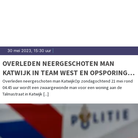
30 mei 2023, 15:30 uur
|
OVERLEDEN NEERGESCHOTEN MAN
KATWIJK IN TEAM WEST EN OPSPORING
VERZOCHT
Overleden neergeschoten man KatwijkOp zondagochtend 21 mei rond
04.45 uur wordt een zwaargewonde man voor een woning aan de
Talmastraat in Katwijk [...]