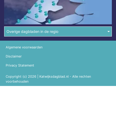
Overige dagbladen in de regio
Algemene voorwaarden
Disclaimer
Privacy Statement
Copyright (c) 2026 | Katwijksdagblad.nl - Alle rechten
voorbehouden