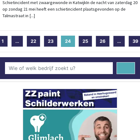
VERZOCHT
Schietincident met zwaargewonde in KatwijkIn de nacht van zaterdag 20
op zondag 21 mei heeft een schietincident plaatsgevonden op de
Talmastraat in [...]
1
...
22
23
24
(current)
25
26
...
39