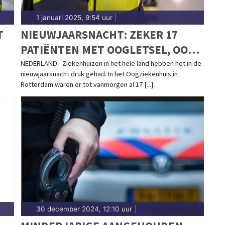
1 januari 2025, 9:54 uur
|
T
NIEUWJAARSNACHT: ZEKER 17
PATIËNTEN MET OOGLETSEL, OOK
VEEL ALCOHOLVERGIFTIGING
NEDERLAND - Ziekenhuizen in het hele land hebben het in de
nieuwjaarsnacht druk gehad. In het Oogziekenhuis in
ONDER JONGEREN
Rotterdam waren er tot vanmorgen al 17 [...]
30 december 2024, 12:10 uur
|