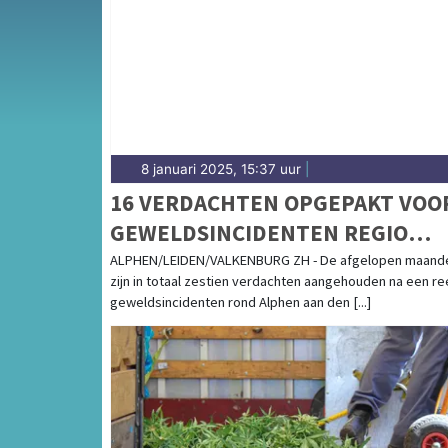
Rijnsburg en Valkenburg — onze redactie br
8 januari 2025, 15:37 uur
|
16 VERDACHTEN OPGEPAKT VOO
GEWELDSINCIDENTEN REGIO
ALPHEN
ALPHEN/LEIDEN/VALKENBURG ZH - De afgelopen maand
zijn in totaal zestien verdachten aangehouden na een r
geweldsincidenten rond Alphen aan den [...]