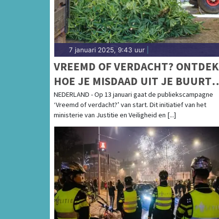
7 januari 2025, 9:43 uur
|
VREEMD OF VERDACHT? ONTDEK
HOE JE MISDAAD UIT JE BUURT
HOUDT
NEDERLAND - Op 13 januari gaat de publiekscampagne
‘Vreemd of verdacht?’ van start. Dit initiatief van het
ministerie van Justitie en Veiligheid en [...]