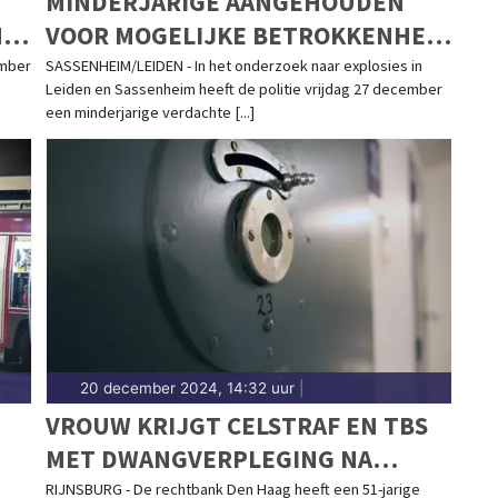
MINDERJARIGE AANGEHOUDEN
N
VOOR MOGELIJKE BETROKKENHEID
EXPLOSIES LEIDEN EN SASSENHEIM
ember
SASSENHEIM/LEIDEN - In het onderzoek naar explosies in
Leiden en Sassenheim heeft de politie vrijdag 27 december
een minderjarige verdachte [...]
20 december 2024, 14:32 uur
|
VROUW KRIJGT CELSTRAF EN TBS
MET DWANGVERPLEGING NA
LD
DODEN PARTNER IN RIJNSBURG
RIJNSBURG - De rechtbank Den Haag heeft een 51-jarige