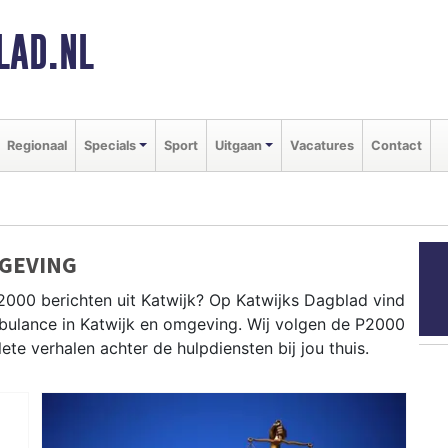
LAD.NL
Regionaal
Specials
Sport
Uitgaan
Vacatures
Contact
MGEVING
2000 berichten uit Katwijk? Op Katwijks Dagblad vind
ambulance in Katwijk en omgeving. Wij volgen de P2000
e verhalen achter de hulpdiensten bij jou thuis.
ldingen in Katwijk aan Zee, Katwijk aan den Rijn,