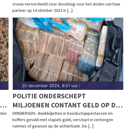
vrouw veroordeeld voor doodslag voor het doden van haar
partner op 14 oktober 2023 in [...]
20 december 2024, 8:01 uur
|
POLITIE ONDERSCHEPT
D;
MILJOENEN CONTANT GELD OP DE
NEDERLANDSE WEGEN
nten
DRIEBERGEN - Bankbiljetten in boodschappentassen en
koffers gevuld met stapels geld, verstopt in verborgen
ruimtes of gewoon op de achterbank. De [...]