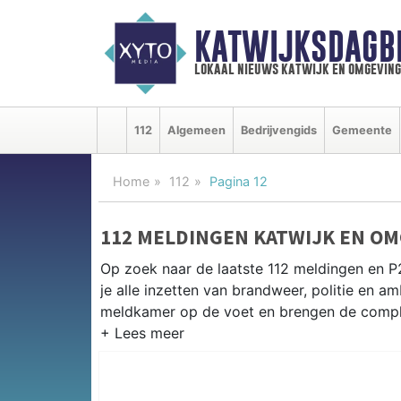
KATWIJKSDAGB
lokaal nieuws katwijk en omgeving
112
Algemeen
Bedrijvengids
Gemeente
Home
112
Pagina 12
112 MELDINGEN KATWIJK EN O
Op zoek naar de laatste 112 meldingen en P
je alle inzetten van brandweer, politie en 
meldkamer op de voet en brengen de complet
P2000 MELDINGEN KATWIJK
Van incidenten op de N206 en de N441 tot me