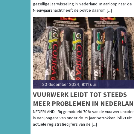
gezellige jaarwisseling in Nederland. In aanloop naar de
Nieuwjaarsnacht heeft de politie daarom [...]
20 december 2024, 8:11 uur
|
VUURWERK LEIDT TOT STEEDS
MEER PROBLEMEN IN NEDERLAN
VAAK TIENERS BETROKKEN BIJ
NEDERLAND - Bij gemiddeld 70% van de vuurwerkincide
is een jongere van onder de 25 jaar betrokken, blijkt uit
INCIDENTEN
actuele registratiecijfers van de [...]