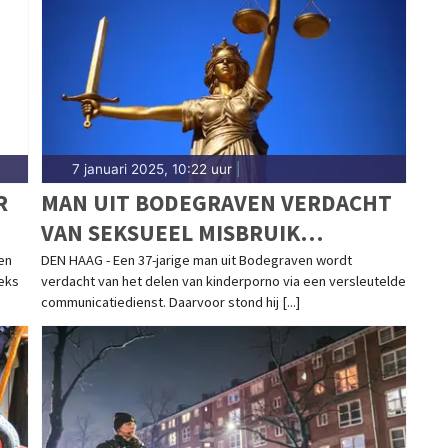
engt het 112-nieuws.
7 januari 2025, 10:22 uur
|
R
MAN UIT BODEGRAVEN VERDACHT
VAN SEKSUEEL MISBRUIK
MINDERJARIGEN
en
DEN HAAG - Een 37-jarige man uit Bodegraven wordt
eeks
verdacht van het delen van kinderporno via een versleutelde
communicatiedienst. Daarvoor stond hij [...]