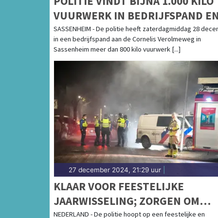
POLITIE VINDT BIJNA 1.000 KILO
VUURWERK IN BEDRIJFSPAND E
WONING
SASSENHEIM - De politie heeft zaterdagmiddag 28 dec
in een bedrijfspand aan de Cornelis Verolmeweg in
Sassenheim meer dan 800 kilo vuurwerk [...]
27 december 2024, 21:29 uur
|
KLAAR VOOR FEESTELIJKE
JAARWISSELING; ZORGEN OM
JAARLIJKS TERUGKEREND GEWE
NEDERLAND - De politie hoopt op een feestelijke en