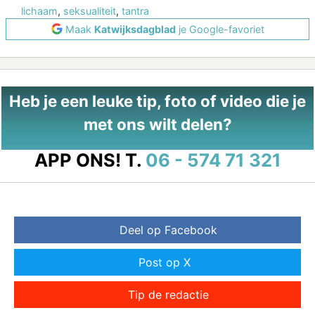
lichaam
,
seksualiteit
,
tantra
Maak
Katwijksdagblad
je Google-favoriet
Heb je een leuke tip, foto of video die je
met ons wilt delen?
APP ONS!
T.
06 - 574 71 321
Deel op Facebook
Post op X
Tip de redactie