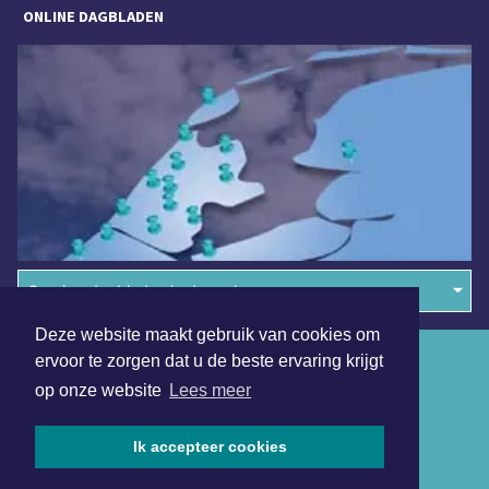
ONLINE DAGBLADEN
Overige dagbladen in de regio
Deze website maakt gebruik van cookies om
Algemene voorwaarden
ervoor te zorgen dat u de beste ervaring krijgt
op onze website
Lees meer
Disclaimer
Privacy Statement
Ik accepteer cookies
Copyright (c) 2026 | Katwijksdagblad.nl - Alle rechten