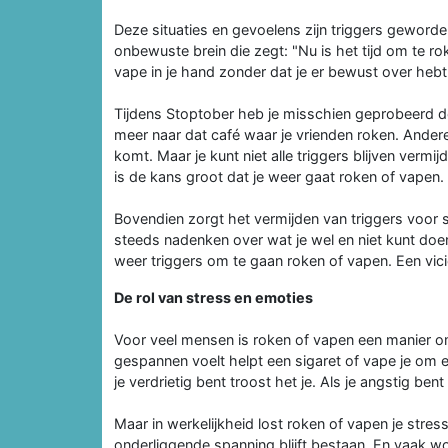
Deze situaties en gevoelens zijn triggers geword
onbewuste brein die zegt: "Nu is het tijd om te ro
vape in je hand zonder dat je er bewust over heb
Tijdens Stoptober heb je misschien geprobeerd de
meer naar dat café waar je vrienden roken. Andere
komt. Maar je kunt niet alle triggers blijven ver
is de kans groot dat je weer gaat roken of vapen.
Bovendien zorgt het vermijden van triggers voor s
steeds nadenken over wat je wel en niet kunt doen
weer triggers om te gaan roken of vapen. Een vici
De rol van stress en emoties
Voor veel mensen is roken of vapen een manier om
gespannen voelt helpt een sigaret of vape je om ev
je verdrietig bent troost het je. Als je angstig ben
Maar in werkelijkheid lost roken of vapen je stres
onderliggende spanning blijft bestaan. En vaak wo