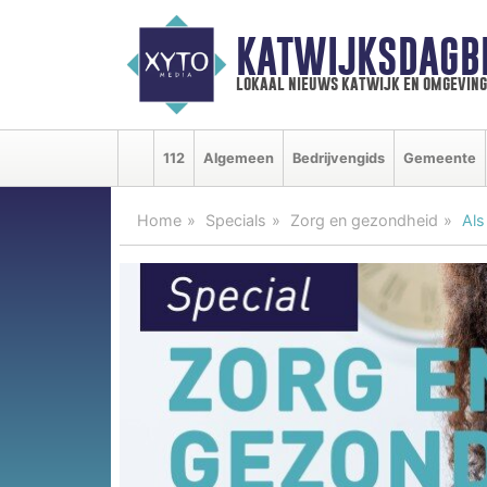
KATWIJKSDAGB
lokaal nieuws katwijk en omgeving
112
Algemeen
Bedrijvengids
Gemeente
Home
Specials
Zorg en gezondheid
Als