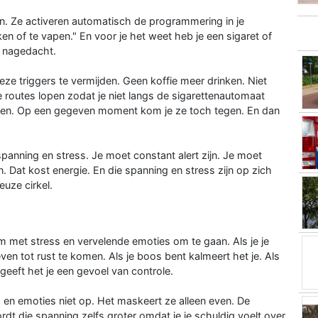
en. Ze activeren automatisch de programmering in je
ken of te vapen." En voor je het weet heb je een sigaret of
t nagedacht.
ze triggers te vermijden. Geen koffie meer drinken. Niet
 routes lopen zodat je niet langs de sigarettenautomaat
mijden. Op een gegeven moment kom je ze toch tegen. En dan
panning en stress. Je moet constant alert zijn. Je moet
. Dat kost energie. En die spanning en stress zijn op zich
euze cirkel.
 met stress en vervelende emoties om te gaan. Als je je
en tot rust te komen. Als je boos bent kalmeert het je. Als
t geeft het je een gevoel van controle.
s en emoties niet op. Het maskeert ze alleen even. De
rdt die spanning zelfs groter omdat je je schuldig voelt over