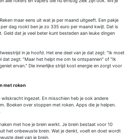
 alle rokers en vapers die nu ernstig ziek zijn ook. Wil je
Reken maar eens uit wat je per maand uitgeeft. Een pakje
e per dag rookt ben je zo 335 euro per maand kwijt. Dat is
at. Geld dat je veel beter kunt besteden aan leuke dingen
e tweestrijd in je hoofd. Het ene deel van je dat zegt: "Ik moet
el dat zegt: "Maar het helpt me om te ontspannen" of "Ik
niet ervan." Die innerlijke strijd kost energie en zorgt voor
en met roken
 wilskracht ingezet. En misschien heb je ook andere
m. Boeken over stoppen met roken. Apps die je helpen.
.
maken met hoe je brein werkt. Je brein bestaat voor 10
uit het onbewuste brein. Wat je denkt, voelt en doet wordt
wuste deel van je brein.