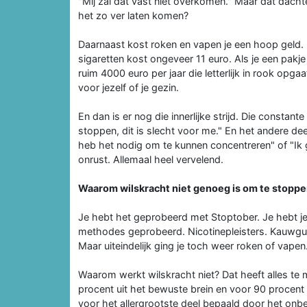
"Mij zal dat vast niet overkomen." Maar dat dachten
het zo ver laten komen?
Daarnaast kost roken en vapen je een hoop geld. 
sigaretten kost ongeveer 11 euro. Als je een pakj
ruim 4000 euro per jaar die letterlijk in rook opga
voor jezelf of je gezin.
En dan is er nog die innerlijke strijd. Die constant
stoppen, dit is slecht voor me." En het andere de
heb het nodig om te kunnen concentreren" of "Ik ge
onrust. Allemaal heel vervelend.
Waarom wilskracht niet genoeg is om te stopp
Je hebt het geprobeerd met Stoptober. Je hebt je
methodes geprobeerd. Nicotinepleisters. Kauwgu
Maar uiteindelijk ging je toch weer roken of vapen
Waarom werkt wilskracht niet? Dat heeft alles te 
procent uit het bewuste brein en voor 90 procent 
voor het allergrootste deel bepaald door het onbe