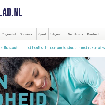
LAD.NL
Regionaal
Specials
Sport
Uitgaan
Vacatures
Contact
 zelfs stoptober niet heeft geholpen om te stoppen met roken of 