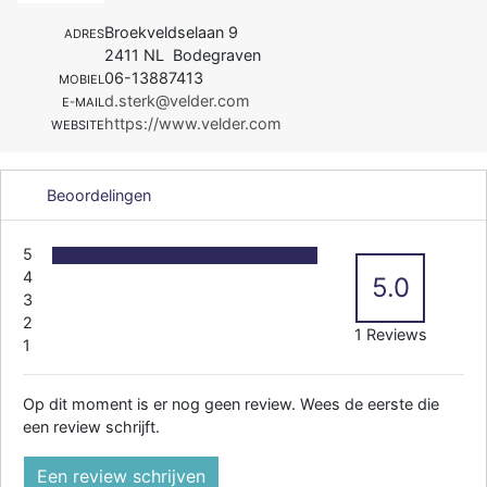
Broekveldselaan 9
ADRES
2411 NL Bodegraven
06-13887413
MOBIEL
d.sterk@velder.com
E-MAIL
https://www.velder.com
WEBSITE
Beoordelingen
5
4
5.0
3
2
1 Reviews
1
Op dit moment is er nog geen review. Wees de eerste die
een review schrijft.
Een review schrijven