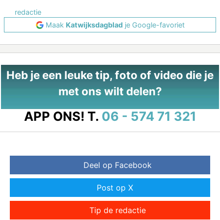
redactie
Maak
Katwijksdagblad
je Google-favoriet
Heb je een leuke tip, foto of video die je
met ons wilt delen?
APP ONS!
T.
06 - 574 71 321
Deel op Facebook
Post op X
Tip de redactie