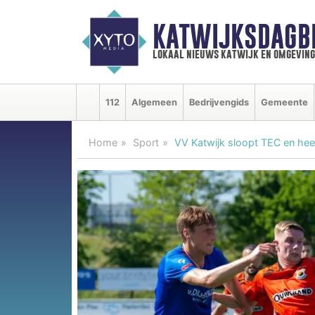
KATWIJKSDAGB
lokaal nieuws katwijk en omgeving
112
Algemeen
Bedrijvengids
Gemeente
Home
Sport
VV Katwijk sloopt TEC en heeft