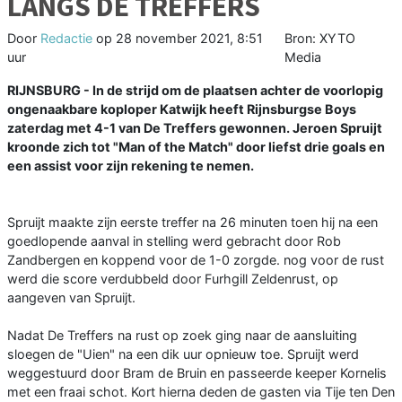
LANGS DE TREFFERS
Door
Redactie
op
28 november 2021, 8:51
Bron: XYTO
uur
Media
RIJNSBURG - In de strijd om de plaatsen achter de voorlopig
ongenaakbare koploper Katwijk heeft Rijnsburgse Boys
zaterdag met 4-1 van De Treffers gewonnen. Jeroen Spruijt
kroonde zich tot "Man of the Match" door liefst drie goals en
een assist voor zijn rekening te nemen.
Spruijt maakte zijn eerste treffer na 26 minuten toen hij na een
goedlopende aanval in stelling werd gebracht door Rob
Zandbergen en koppend voor de 1-0 zorgde. nog voor de rust
werd die score verdubbeld door Furhgill Zeldenrust, op
aangeven van Spruijt.
Nadat De Treffers na rust op zoek ging naar de aansluiting
sloegen de "Uien" na een dik uur opnieuw toe. Spruijt werd
weggestuurd door Bram de Bruin en passeerde keeper Kornelis
met een fraai schot. Kort hierna deden de gasten via Tije ten Den