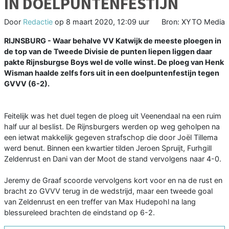
IN DOELPUNTENFESTIJN
Door
Redactie
op
8 maart 2020, 12:09 uur
Bron: XYTO Media
RIJNSBURG - Waar behalve VV Katwijk de meeste ploegen in
de top van de Tweede Divisie de punten liepen liggen daar
pakte Rijnsburgse Boys wel de volle winst. De ploeg van Henk
Wisman haalde zelfs fors uit in een doelpuntenfestijn tegen
GVVV (6-2).
Feitelijk was het duel tegen de ploeg uit Veenendaal na een ruim
half uur al beslist. De Rijnsburgers werden op weg geholpen na
een ietwat makkelijk gegeven strafschop die door Joël Tillema
werd benut. Binnen een kwartier tilden Jeroen Spruijt, Furhgill
Zeldenrust en Dani van der Moot de stand vervolgens naar 4-0.
Jeremy de Graaf scoorde vervolgens kort voor en na de rust en
bracht zo GVVV terug in de wedstrijd, maar een tweede goal
van Zeldenrust en een treffer van Max Hudepohl na lang
blessureleed brachten de eindstand op 6-2.