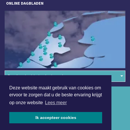
ONLINE DAGBLADEN
Overige dagbladen in de regio
Deze website maakt gebruik van cookies om
Algemene voorwaarden
ervoor te zorgen dat u de beste ervaring krijgt
op onze website
Lees meer
Disclaimer
Privacy Statement
Ik accepteer cookies
Copyright (c) 2026 | Katwijksdagblad.nl - Alle rechten