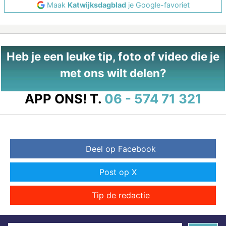
Maak
Katwijksdagblad
je Google-favoriet
Heb je een leuke tip, foto of video die je
met ons wilt delen?
APP ONS!
T.
06 - 574 71 321
Deel op Facebook
Post op X
Tip de redactie