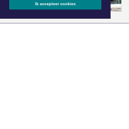
Ik accepteer cookies
|
Nieuws | Sport | Evenementen
Hoofdvestiging:
van Benthuizenlaan 1
1701 BZ Heerhugowaard
072 8200 600
redactie@xyto.nl
www.xyto.nl
SOCIAL MEDIA