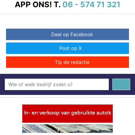
APP ONS!
T.
06 - 574 71 321
Deel op Facebook
Post op X
Tip de redactie