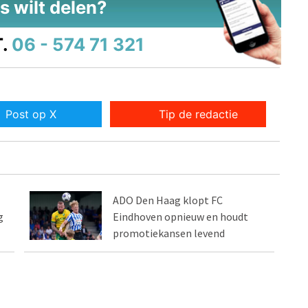
s wilt delen?
.
06 - 574 71 321
Post op X
Tip de redactie
ADO Den Haag klopt FC
g
Eindhoven opnieuw en houdt
promotiekansen levend