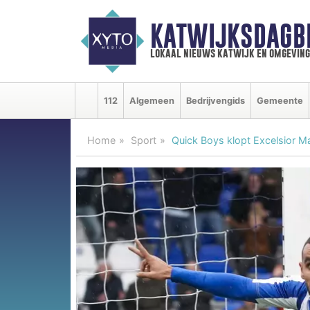
KATWIJKSDAGB
lokaal nieuws katwijk en omgeving
112
Algemeen
Bedrijvengids
Gemeente
Home
Sport
Quick Boys klopt Excelsior M