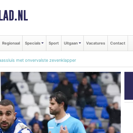
LAD.NL
Regionaal
Specials
Sport
Uitgaan
Vacatures
Contact
aassluis met onvervalste zevenklapper