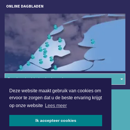
ONLINE DAGBLADEN
Overige dagbladen in de regio
Deze website maakt gebruik van cookies om
Algemene voorwaarden
ervoor te zorgen dat u de beste ervaring krijgt
op onze website
Lees meer
Disclaimer
Privacy Statement
Ik accepteer cookies
Copyright (c) 2026 | Katwijksdagblad.nl - Alle rechten