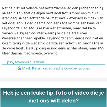
Net na rust liet Valente het Rotterdamse legioen juichen toen hij
na een rush vanaf de eigen helft doel trof. Amper een minuut
later joeg Saibari echter de bal met links kiezelhard in 't dak van
het doel. PSV sloeg daarna nog eens toe kort na een kans van
Feyenoord: Hadj Moussa kon niet afronden, maar dat lukte
Saibari wel bij een counter waarbij hij de bal fraai over
Wellenreuther heen lepelde. Feyenoord capituleerde nog niet en
kwam terug in de wedstrijd dankzij een schot van Targhalline in
de verre hoek. De Kuip ging er nog eens achter staan, maar PSV
bleef daarna, met moeite, overeind.
psv
,
feyenoord
,
saibari
Maak
Katwijksdagblad
je Google-favoriet
Heb je een leuke tip, foto of video die je
met ons wilt delen?