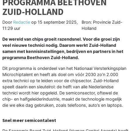
PROGRAMMA BEETHOVEN
ZUID-HOLLAND
Door
Redactie
op
15 september 2025,
Bron: Provincie Zuid-
11:29 uur
Holland
De wereld van chips groeit razendsnel. Voor die groei zijn
veel nieuwe technici nodig. Daarom werkt Zuid-Holland
samen met kennisinstellingen, bedrijven en partners in het
programma Beethoven Zuid-Holland.
Dit programma is onderdeel van het Nationaal Versterkingsplan
Microchiptalent en heeft als doel om vóór 2030 zo’n 2.000
extra technici op te leiden voor de chipsector. Zuid-Holland
speelt daarin een sleutelrol: de helft van alle Nederlandse
technici wordt hier opgeleid. De semiconsector, oftewel de
chip- en halfgeleiderindustrie, maakt de technologie mogelijk
die we elke dag gebruiken, zoals telefoons, auto’s en laptops.
Snel meer semicontalent
De Economic Board Zuid-Holland (Human Capital Agenda) heeft