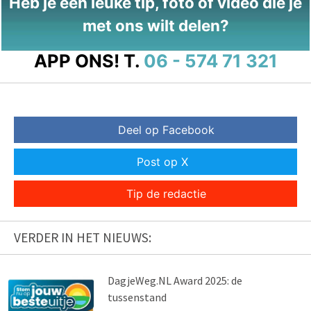
Heb je een leuke tip, foto of video die je
met ons wilt delen?
APP ONS!
T.
06 - 574 71 321
Deel op Facebook
Post op X
Tip de redactie
VERDER IN HET NIEUWS:
DagjeWeg.NL Award 2025: de
tussenstand