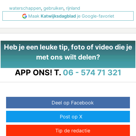
waterschappen
,
gebruiken
,
rijnland
Maak
Katwijksdagblad
je Google-favoriet
Heb je een leuke tip, foto of video die je
met ons wilt delen?
APP ONS!
T.
06 - 574 71 321
Deel op Facebook
Post op X
Tip de redactie