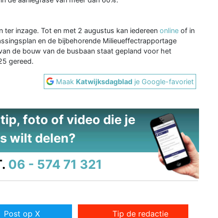
 ter inzage. Tot en met 2 augustus kan iedereen
online
of in
assingsplan en de bijbehorende Milieueffectrapportage
rt van de bouw van de busbaan staat gepland voor het
25 gereed.
Maak
Katwijksdagblad
je Google-favoriet
ip, foto of video die je
s wilt delen?
.
06 - 574 71 321
Post op X
Tip de redactie