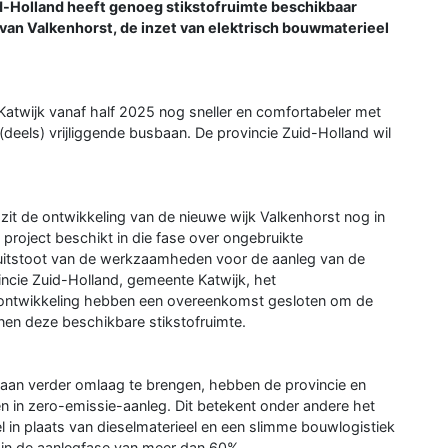
id-Holland heeft genoeg stikstofruimte beschikbaar
 van Valkenhorst, de inzet van elektrisch bouwmaterieel
atwijk vanaf half 2025 nog sneller en comfortabeler met
deels) vrijliggende busbaan. De provincie Zuid-Holland wil
zit de ontwikkeling van de nieuwe wijk Valkenhorst nog in
oject beschikt in die fase over ongebruikte
 uitstoot van de werkzaamheden voor de aanleg van de
incie Zuid-Holland, gemeente Katwijk, het
ontwikkeling hebben een overeenkomst gesloten om de
nen deze beschikbare stikstofruimte.
baan verder omlaag te brengen, hebben de provincie en
n in zero-emissie-aanleg. Dit betekent onder andere het
 in plaats van dieselmaterieel en een slimme bouwlogistiek
e in de aanlegfase van meer dan 60%.