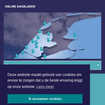
ONLINE DAGBLADEN
Overige dagbladen in de regio
Deze website maakt gebruik van cookies om
Algemene voorwaarden
ervoor te zorgen dat u de beste ervaring krijgt
op onze website
Lees meer
Disclaimer
Privacy Statement
Ik accepteer cookies