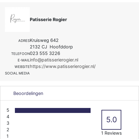
Patisserie Rogier
Kruisweg 642
ADRES
2132 CJ Hoofddorp
023 555 3226
TELEFOON
info@patisserierogier.nl
E-MAIL
https://www.patisserierogier.nl/
WEBSITE
SOCIAL MEDIA
Beoordelingen
5
4
5.0
3
2
1 Reviews
1