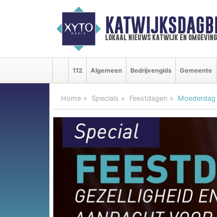
KATWIJKSDAGB
lokaal nieuws katwijk en omgeving
112
Algemeen
Bedrijvengids
Gemeente
Home
Specials
Feestdagen
Moederdag p