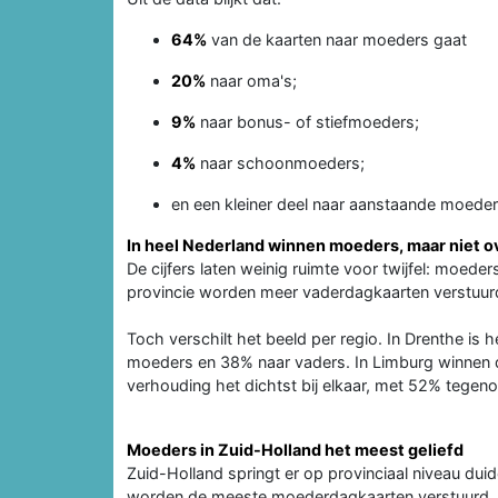
64%
van de kaarten naar moeders gaat
20%
naar oma's;
9%
naar bonus- of stiefmoeders;
4%
naar schoonmoeders;
en een kleiner deel naar aanstaande moeder
In heel Nederland winnen moeders, maar niet o
De cijfers laten weinig ruimte voor twijfel: moede
provincie worden meer vaderdagkaarten verstuu
Toch verschilt het beeld per regio. In Drenthe is 
moeders en 38% naar vaders. In Limburg winnen d
verhouding het dichtst bij elkaar, met 52% tegen
Moeders in Zuid-Holland het meest geliefd
Zuid-Holland springt er op provinciaal niveau duid
worden de meeste moederdagkaarten verstuurd, 