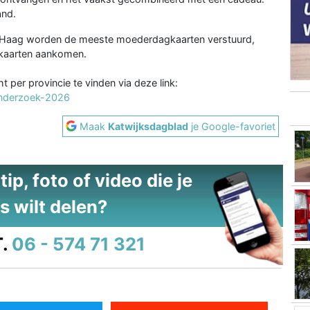
and.
Den Haag worden de meeste moederdagkaarten verstuurd,
e kaarten aankomen.
 per provincie te vinden via deze link:
onderzoek-2026
Maak
Katwijksdagblad
je Google-favoriet
ip, foto of video die je
s wilt delen?
.
06 - 574 71 321