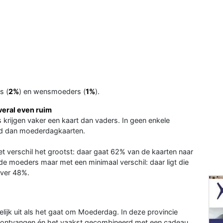
s (
2%
) en wensmoeders (
1%
).
veral even ruim
rs krijgen vaker een kaart dan vaders. In geen enkele
rd dan moederdagkaarten.
het verschil het grootst: daar gaat 62% van de kaarten naar
e moeders maar met een minimaal verschil: daar ligt die
over 48%.
elijk uit als het gaat om Moederdag. In deze provincie
ontvangen én het vaakst gecombineerd met een cadeau.