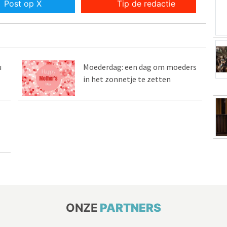
Post op X
Tip de redactie
u
Moederdag: een dag om moeders
in het zonnetje te zetten
ONZE
PARTNERS