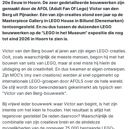
20e Eeuw in Hoorn. De zeer gedetailleerde bouwwerken zijn
gemaakt door de AFOL (Adult Fan Of Lego) Victor van den
Berg uit Pijnacker. Eén van zijn creaties stond een jaar op de
Masterpiece Gallery in LEGO House in Billund (Denemarken)
tentoongesteld. En nu dus tussen de duizenden LEGO
bouwwerken op de "LEGO in het Museum" expositie die nog
tot eind 2026 in Hoorn te zien is.
Victor van den Berg bouwt al jaren aan zijn eigen LEGO-creaties.
Ooit, zoals waarschijnlijk de meeste mensen, begon hij met het
bouwen van sets van LEGO, maar al snel miste hij hierin de
uitdaging en de creativiteit. En dus kwamen er eigen ontwerpen.
Zijn MOC's (my own creations) werden al snel opgemerkt op
internationale LEGO-groepen door AFOLS over de hele wereld.
De stijl wordt door bewonderaars gekenmerkt als typisch een
"Victor van den Berg-bouwwerk".
Bij vrijwel ieder bouwwerk waar Victor aan begint, is het zijn
intentie om het klein te houden. Het resultaat is altijd het
tegenover gestelde! De reden daarvoor? Waarschijnlijk de
combinatie van zijn creatieve brein en de eindeloze
mogelijkheden van de ongeveer 75.000 bestaande LEGO-