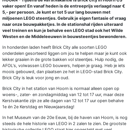
vaker open! En vanaf heden is de entreeprijs verlaagd naar €
5,- per persoon. Je kunt er tot 5 uur lang bouwen met
miljoenen LEGO steentjes. Gebruik je eigen fantasie of vraag
naar onze bouwpakketjes. In de stationshal rijden uiteraard
veel treinen en kun je behalve een LEGO stad ook het Wilde
Westen en de Middeleeuwen in bouwsteentjes bewonderen.
In honderden laden heeft Brick City alle soorten LEGO
onderdelen gesorteerd liggen om jou te helpen maar je kunt ook
lekker graaien in de grote bakken vol steentjes. Hulp nodig, de
AFOL's, volwassen LEGO bouwers, helpen je graag. Heb je iets
moois gebouwd, dan plaatsen ze het in LEGO-stad Brick City.
Brick City is leuk voor jong en oud.
Brick City in het station van Hoorn is normaal alleen open op
woens-, zater- en zondagmiddag van 12 tot 17 uur, maar deze
Kerstvakantie zijn ze alle dagen van 12 tot 17 uur open behalve
1e én 2e Kerstdag en Nieuwjaarsdag!
In het Museum van de 20e Eeuw, bij de haven van Hoorn, is nog
steeds de hele historie van LEGO in 2 zalen te zien. De grootste
historische collectie LEGO staat hier opgesteld met veel