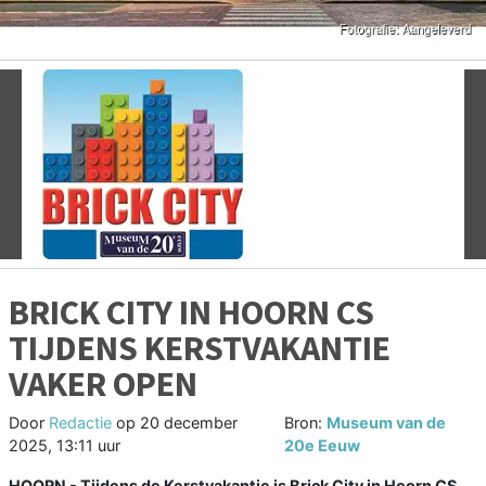
Vorige
V
BRICK CITY IN HOORN CS
TIJDENS KERSTVAKANTIE
VAKER OPEN
Door
Redactie
op
20 december
Bron:
Museum van de
2025, 13:11 uur
20e Eeuw
HOORN - Tijdens de Kerstvakantie is Brick City in Hoorn CS