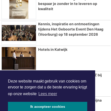
bespaar je zonder in te leveren op
kwaliteit
Kennis, inspiratie en ontmoetingen
tijdens Het Geboorte Event Den Haag
(Voorburg) op 18 september 2026
Hotels in Katwijk
Invaller Stengs belangrijk voor AZ bij
zege op ADO Den Haag
Deze website maakt gebruik van cookies om
ervoor te zorgen dat u de beste ervaring krijgt
op onze website
Lees meer
Aantal fastfoodzaken in 20 jaar bijna
verdubbeld
Ik accepteer cookies