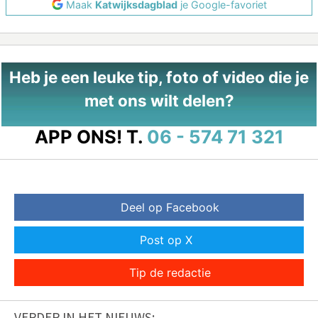
Maak
Katwijksdagblad
je Google-favoriet
Heb je een leuke tip, foto of video die je
met ons wilt delen?
APP ONS!
T.
06 - 574 71 321
Deel op Facebook
Post op X
Tip de redactie
VERDER IN HET NIEUWS: