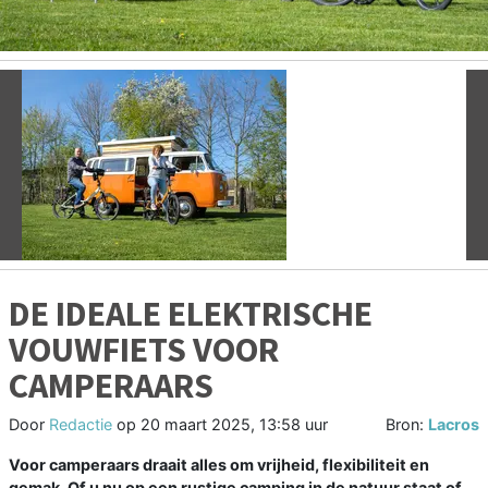
Vorige
V
DE IDEALE ELEKTRISCHE
VOUWFIETS VOOR
CAMPERAARS
Door
Redactie
op
20 maart 2025, 13:58 uur
Bron:
Lacros
Voor camperaars draait alles om vrijheid, flexibiliteit en
gemak. Of u nu op een rustige camping in de natuur staat of