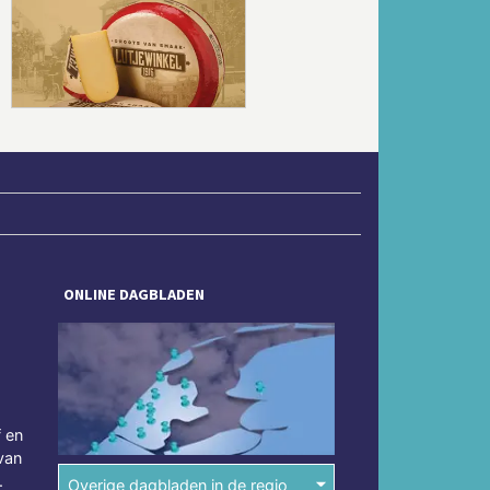
Volgende
ONLINE DAGBLADEN
f en
van
.
Overige dagbladen in de regio