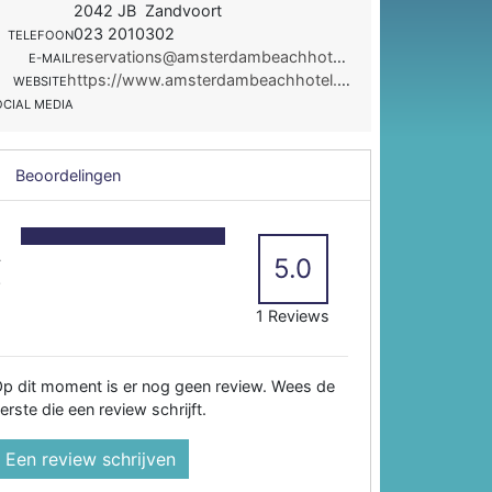
2042 JB Zandvoort
023 2010302
TELEFOON
reservations@amsterdambeachhotel.nl
E-MAIL
https://www.amsterdambeachhotel.nl/de/
WEBSITE
OCIAL MEDIA
Beoordelingen
5
4
5.0
3
2
1 Reviews
p dit moment is er nog geen review. Wees de
erste die een review schrijft.
Een review schrijven