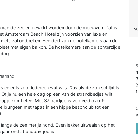
isen van de zee en gewekt worden door de meeuwen. Dat is
S
het Amsterdam Beach Hotel zijn voorzien van luxe en
n niets zal ontbreken. Een deel van de hotelkamers aan de
mpleet met eigen balkon. De hotelkamers aan de achterzijde
 dorp.
derland.
en er is voor iedereen wat wils. Dus als de zon schijnt is
1
 Of je nu een hele dag op een van de strandbedjes wilt
 hapje komt eten. Met 37 paviljoens verdeeld over 9
xe loungeen met tapas in een hippe beachclub tot een
O
d.
e
en langs de zee met je hond. Even lekker uitwaaien op het
 jaarrond strandpaviljoens.