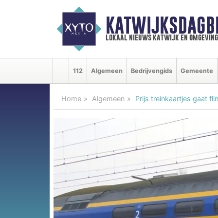
KATWIJKSDAGB
lokaal nieuws katwijk en omgeving
112
Algemeen
Bedrijvengids
Gemeente
Home
Algemeen
Prijs treinkaartjes gaat 