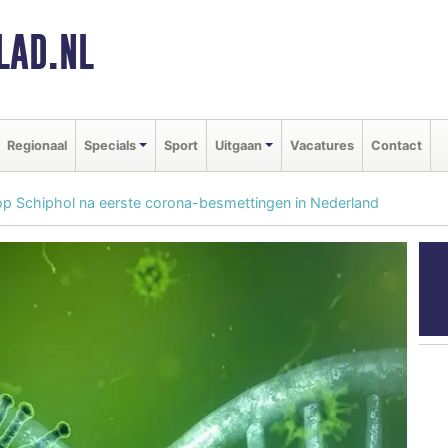
LAD.NL
Regionaal
Specials
Sport
Uitgaan
Vacatures
Contact
op Schiphol na eerste corona-besmettingen in Nederland