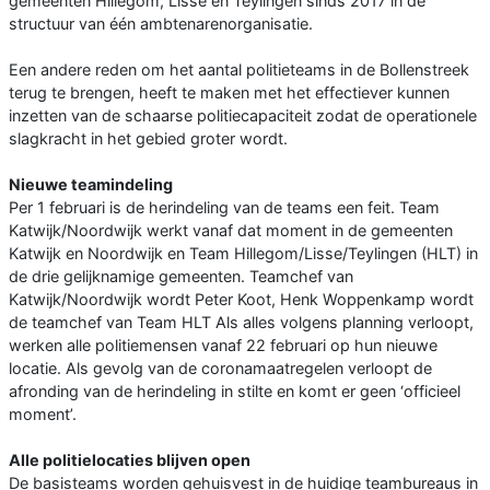
gemeenten Hillegom, Lisse en Teylingen sinds 2017 in de
structuur van één ambtenarenorganisatie.
Een andere reden om het aantal politieteams in de Bollenstreek
terug te brengen, heeft te maken met het effectiever kunnen
inzetten van de schaarse politiecapaciteit zodat de operationele
slagkracht in het gebied groter wordt.
Nieuwe teamindeling
Per 1 februari is de herindeling van de teams een feit. Team
Katwijk/Noordwijk werkt vanaf dat moment in de gemeenten
Katwijk en Noordwijk en Team Hillegom/Lisse/Teylingen (HLT) in
de drie gelijknamige gemeenten. Teamchef van
Katwijk/Noordwijk wordt Peter Koot, Henk Woppenkamp wordt
de teamchef van Team HLT Als alles volgens planning verloopt,
werken alle politiemensen vanaf 22 februari op hun nieuwe
locatie. Als gevolg van de coronamaatregelen verloopt de
afronding van de herindeling in stilte en komt er geen ‘officieel
moment’.
Alle politielocaties blijven open
De basisteams worden gehuisvest in de huidige teambureaus in