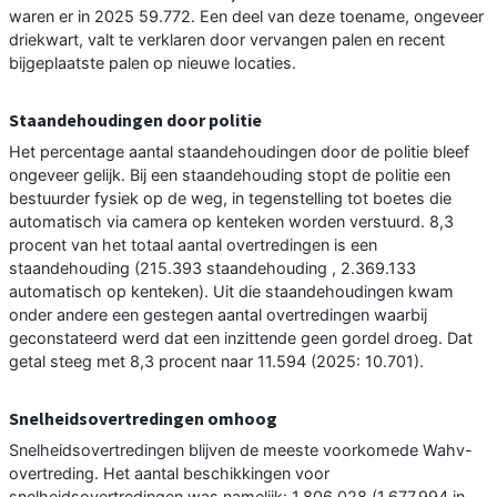
waren er in 2025 59.772. Een deel van deze toename, ongeveer
driekwart, valt te verklaren door vervangen palen en recent
bijgeplaatste palen op nieuwe locaties.
Staandehoudingen door politie
Het percentage aantal staandehoudingen door de politie bleef
ongeveer gelijk. Bij een staandehouding stopt de politie een
bestuurder fysiek op de weg, in tegenstelling tot boetes die
automatisch via camera op kenteken worden verstuurd. 8,3
procent van het totaal aantal overtredingen is een
staandehouding (215.393 staandehouding , 2.369.133
automatisch op kenteken). Uit die staandehoudingen kwam
onder andere een gestegen aantal overtredingen waarbij
geconstateerd werd dat een inzittende geen gordel droeg. Dat
getal steeg met 8,3 procent naar 11.594 (2025: 10.701).
Snelheidsovertredingen omhoog
Snelheidsovertredingen blijven de meeste voorkomede Wahv-
overtreding. Het aantal beschikkingen voor
snelheidsovertredingen was namelijk: 1.806.028 (1.677.994 in