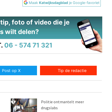
Maak
Katwijksdagblad
je Google-favoriet
ip, foto of video die je
s wilt delen?
.
06 - 574 71 321
Post op X
Tip de redactie
Politie ontmantelt meer
drugslabs