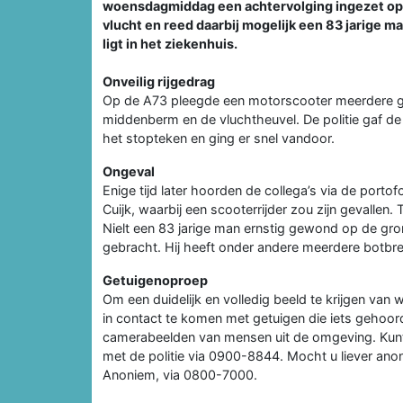
woensdagmiddag een achtervolging ingezet op 
vlucht en reed daarbij mogelijk een 83 jarige ma
ligt in het ziekenhuis.
Onveilig rijgedrag
Op de A73 pleegde een motorscooter meerdere gr
middenberm en de vluchtheuvel. De politie gaf d
het stopteken en ging er snel vandoor.
Ongeval
Enige tijd later hoorden de collega’s via de port
Cuijk, waarbij een scooterrijder zou zijn gevallen
Nielt een 83 jarige man ernstig gewond op de gro
gebracht. Hij heeft onder andere meerdere botbr
Getuigenoproep
Om een duidelijk en volledig beeld te krijgen van
in contact te komen met getuigen die iets gehoor
camerabeelden van mensen uit de omgeving. Kunt
met de politie via 0900-8844. Mocht u liever ano
Anoniem, via 0800-7000.