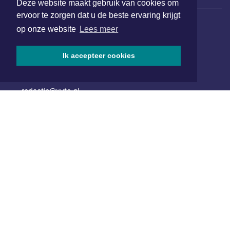
Deze website maakt gebruik van cookies om
ervoor te zorgen dat u de beste ervaring krijgt
op onze website
Lees meer
Hoofdvestiging:
van Benthuizenlaan 1
Ik accepteer cookies
1701 BZ Heerhugowaard
072 8200 600
redactie@xyto.nl
www.xyto.nl
SOCIAL MEDIA
NIEUWSBRIEF AANMELDEN
Schrijf je in voor onze nieuwsbrief en krijg wekelijks een
samenvatting van alle gebeurtenissen uit jouw regio.
Aanmelden