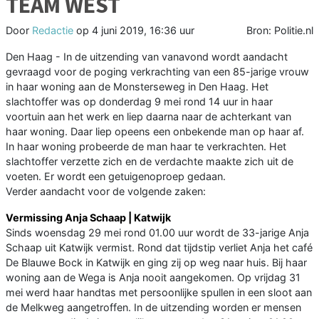
TEAM WEST
Door
Redactie
op
4 juni 2019, 16:36 uur
Bron: Politie.nl
Den Haag - In de uitzending van vanavond wordt aandacht
gevraagd voor de poging verkrachting van een 85-jarige vrouw
in haar woning aan de Monsterseweg in Den Haag. Het
slachtoffer was op donderdag 9 mei rond 14 uur in haar
voortuin aan het werk en liep daarna naar de achterkant van
haar woning. Daar liep opeens een onbekende man op haar af.
In haar woning probeerde de man haar te verkrachten. Het
slachtoffer verzette zich en de verdachte maakte zich uit de
voeten. Er wordt een getuigenoproep gedaan.
Verder aandacht voor de volgende zaken:
Vermissing Anja Schaap | Katwijk
Sinds woensdag 29 mei rond 01.00 uur wordt de 33-jarige Anja
Schaap uit Katwijk vermist. Rond dat tijdstip verliet Anja het café
De Blauwe Bock in Katwijk en ging zij op weg naar huis. Bij haar
woning aan de Wega is Anja nooit aangekomen. Op vrijdag 31
mei werd haar handtas met persoonlijke spullen in een sloot aan
de Melkweg aangetroffen. In de uitzending worden er mensen