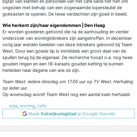
bijzijn van klanten en personeel van het café lukte het hen om
ongezien met behulp van een zogenaamde lopersleutel de
gokkasten te openen. De twee verdachten zijn goed in beeld.
Wie herkent zijn/haar eigendommen | Den Haag
Er worden goederen getoond die na de aanhouding en verder
onderzoek van woninginbrekers zijn aangetroffen. In december
vorig jaar werden beelden van deze inbrekers getoond bij Team
West. Door een goede tip is inmiddels een groot deel van de
spullen terug bij de eigenaar. De recherche hoopt o.a. nog twee
gouden ringen en een 18-karaats gouden ketting te kunnen
herleiden naar degene van wie ze zijn.
Team West: iedere dinsdag om 17.00 uur op TV West. Herhaling
op ieder uur.
Op woensdag wordt Team West nog een aantal keer herhaald.
anja
,
woning
,
cafe
Maak
Katwijksdagblad
je Google-favoriet